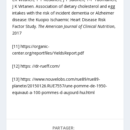
J K Virtanen. Association of dietary cholesterol and egg
intakes with the risk of incident dementia or Alzheimer
disease: the Kuopio Ischaemic Heart Disease Risk
Factor Study.
The American Journal of Clinical Nutrition
,
2017
[11] https://organic-
center.org/reportfiles/YieldsReport.pdf
[12] https: //dr-rueff.com/
[13] https: //www.nouvelobs.com/rue89/rue89-
planete/20150126.RUE7557/une-pomme-de-1950-
equivaut-a-100-pommes-d-aujourd-hui.html
PARTAGER: