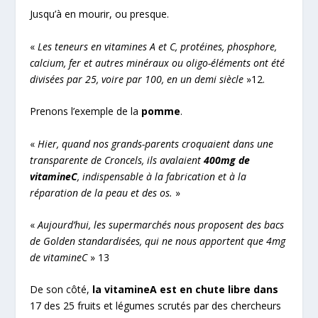
Jusqu’à en mourir, ou presque.
«
Les teneurs en vitamines A et C, protéines, phosphore,
calcium, fer et autres minéraux ou oligo-éléments ont été
divisées par 25, voire par 100, en un demi siècle
»
12
.
Prenons l’exemple de la
pomme
.
«
Hier, quand nos grands-parents croquaient dans une
transparente de Croncels, ils avalaient
400
mg de
vitamine
C
, indispensable
à
la fabrication et
à
la
r
é
paration de la peau et des os.
»
«
Aujourd
’
hui, les supermarch
é
s nous proposent des bacs
de Golden standardis
é
es, qui ne nous apportent que 4
mg
de vitamine
C
»
13
De son côté,
la vitamine
A est en chute libre dans
17 des 25 fruits et légumes scrutés par des chercheurs