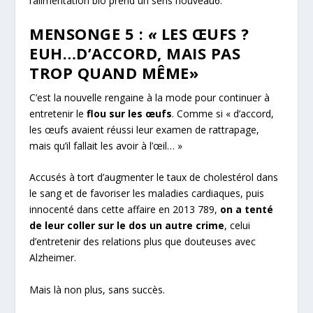
l’alimentation bio prend un sens nouveau
6
.
MENSONGE 5 :
«
LES ŒUFS ?
EUH…D’ACCORD, MAIS PAS
TROP QUAND MÊME»
C’est la nouvelle rengaine à la mode pour continuer à
entretenir le
flou sur les œufs
. Comme si « d’accord,
les œufs avaient réussi leur examen de rattrapage,
mais qu’il fallait les avoir à l’œil… »
Accusés à tort d’augmenter le taux de cholestérol dans
le sang et de favoriser les maladies cardiaques, puis
innocenté dans cette affaire en 2013
789
,
on a tenté
de leur coller sur le dos un autre crime
, celui
d’entretenir des relations plus que douteuses avec
Alzheimer.
Mais là non plus, sans succès.