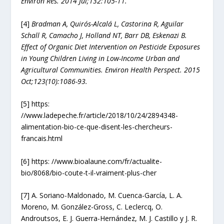
Environ Res. 2014 Jul;132:105-11.
[4]
Bradman A, Quirós-Alcalá L, Castorina R, Aguilar
Schall R, Camacho J, Holland NT, Barr DB, Eskenazi B.
Effect of Organic Diet Intervention on Pesticide Exposures
in Young Children Living in Low-Income Urban and
Agricultural Communities. Environ Health Perspect. 2015
Oct;123(10):1086-93.
[5] https:
//www.ladepeche.fr/article/2018/10/24/2894348-
alimentation-bio-ce-que-disent-les-chercheurs-
francais.html
[6] https: //www.bioalaune.com/fr/actualite-
bio/8068/bio-coute-t-il-vraiment-plus-cher
[7] A. Soriano-Maldonado, M. Cuenca-García, L. A.
Moreno, M. González-Gross, C. Leclercq, O.
Androutsos, E. J. Guerra-Hernández, M. J. Castillo y J. R.