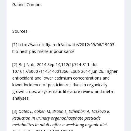
Gabriel Combris
Sources :
[1] http: //sante.lefigaro.fr/actualite/2012/09/06/19003-
bio-nest-pas-meilleur-pour-sante
[2] Br J Nutr. 2014 Sep 14;112(5):794-811. doi:
10.1017/S0007114514001366. Epub 2014 Jun 26. Higher
antioxidant and lower cadmium concentrations and
lower incidence of pesticide residues in organically
grown crops: a systematic literature review and meta-
analyses.
[3]
Oates L, Cohen M, Braun L, Schembri A, Taskova R.
Reduction in urinary organophosphate pesticide
metabolites in adults after a week-long organic diet.