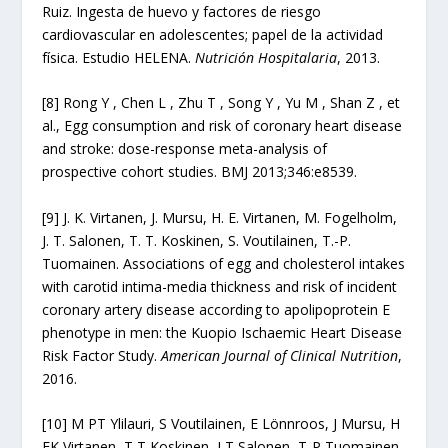
Ruiz. Ingesta de huevo y factores de riesgo
cardiovascular en adolescentes; papel de la actividad
física. Estudio HELENA.
Nutrición Hospitalaria
, 2013.
[8] Rong Y , Chen L , Zhu T , Song Y , Yu M , Shan Z , et
al., Egg consumption and risk of coronary heart disease
and stroke: dose-response meta-analysis of
prospective cohort studies. BMJ 2013;346:e8539.
[9] J. K. Virtanen, J. Mursu, H. E. Virtanen, M. Fogelholm,
J. T. Salonen, T. T. Koskinen, S. Voutilainen, T.-P.
Tuomainen. Associations of egg and cholesterol intakes
with carotid intima-media thickness and risk of incident
coronary artery disease according to apolipoprotein E
phenotype in men: the Kuopio Ischaemic Heart Disease
Risk Factor Study.
American Journal of Clinical Nutrition
,
2016.
[10] M PT Ylilauri, S Voutilainen, E Lönnroos, J Mursu, H
EK Virtanen, T T Koskinen, J T Salonen, T-P Tuomainen,