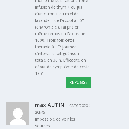
moi je me suis fait une forte
infusion de thym + du jus
d’un citron + du miel de
lavande + de l’alcool à 45°
(environ 5 cl). J’ai pris en
même temps un Doliprane
1000. Trois fois cette
thérapie à 1/2 journée
d’intervalle…et guérison
totale en 36 h. Efficacité en
début de symptôme de covid
19 ?
RÉPONSE
max AUTIN
le 05/05/2020 à
20h45
impossible de voir les
sources!