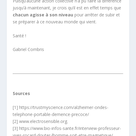
Puisqu’aucune action collective n’a pu faire la différence
jusqu’à maintenant, je crois qu’il est en effet temps que
chacun agisse à son niveau
pour arrêter de subir et
se préparer à ce nouveau monde qui vient.
Santé !
Gabriel Combris
Sources
[1] https://trustmyscience.com/alzheimer-ondes-
telephone-portable-demence-precoce/
[2] www.electrosensible.org.
[3] https://www.bio-infos-sante.fr/interview-professeur-
yves-rocard-douter-lhomme-soit-etre-magnetique/