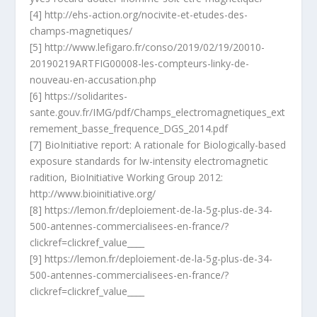
[4] http://ehs-action.org/nocivite-et-etudes-des-
champs-magnetiques/
[5] http://www.lefigaro.fr/conso/2019/02/19/20010-
20190219ARTFIG00008-les-compteurs-linky-de-
nouveau-en-accusation.php
[6] https://solidarites-
sante.gouv.fr/IMG/pdf/Champs_electromagnetiques_ext
remement_basse_frequence_DGS_2014.pdf
[7] BioInitiative report: A rationale for Biologically-based
exposure standards for lw-intensity electromagnetic
radition, BioInitiative Working Group 2012:
http://www.bioinitiative.org/
[8] https://lemon.fr/deploiement-de-la-5g-plus-de-34-
500-antennes-commercialisees-en-france/?
clickref=clickref_value____
[9] https://lemon.fr/deploiement-de-la-5g-plus-de-34-
500-antennes-commercialisees-en-france/?
clickref=clickref_value____