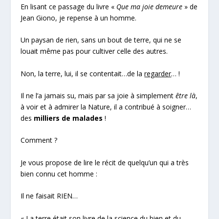
En lisant ce passage du livre «
Que ma joie demeure
» de
Jean Giono, je repense à un homme.
Un paysan de rien, sans un bout de terre, qui ne se
louait même pas pour cultiver celle des autres.
Non, la terre, lui, il se contentait…de la
regarder
… !
Il ne l’a jamais su, mais par sa joie à simplement
être là
,
à voir et à admirer la Nature, il a contribué à soigner…
des
milliers de malades
!
Comment ?
Je vous propose de lire le récit de quelqu’un qui a très
bien connu cet homme :
Il ne faisait RIEN…
« La terre était son livre de la science du bien et du