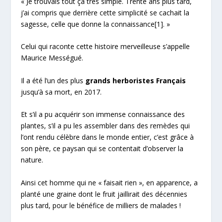
« Je trouvais tout ça très simple. Trente ans plus tard,
j’ai compris que derrière cette simplicité se cachait la
sagesse, celle que donne la connaissance
[1]
. »
Celui qui raconte cette histoire merveilleuse s’appelle
Maurice Mességué.
Il a été l’un des plus
grands herboristes Français
jusqu’à sa mort, en 2017.
Et s’il a pu acquérir son immense connaissance des
plantes, s’il a pu les assembler dans des remèdes qui
l’ont rendu célèbre dans le monde entier, c’est grâce à
son père, ce paysan qui se contentait d’observer la
nature.
Ainsi cet homme qui ne « faisait rien », en apparence, a
planté une graine dont le fruit jaillirait des décennies
plus tard, pour le bénéfice de milliers de malades !