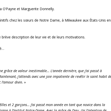
ilia O’Payne et Marguerite Donnelly.
initifs chez les sœurs de Notre Dame, à Milwaukee aux États-Unis en
 brève description de leur vie et de leurs motivations.
hé…
 grâce de valeur inestimable… L’année dernière, que j’ai passé à
intenant, j’attends avec une joie impatiente de revêtir le saint habit d
 l’amour divin.
»
 5 filles et 2 garçons… J’ai passé mon année en tant que novice dans la
chimie à l’Institut Notre-Dame. Avec la grâce de Dieu, j’ai l’intention de