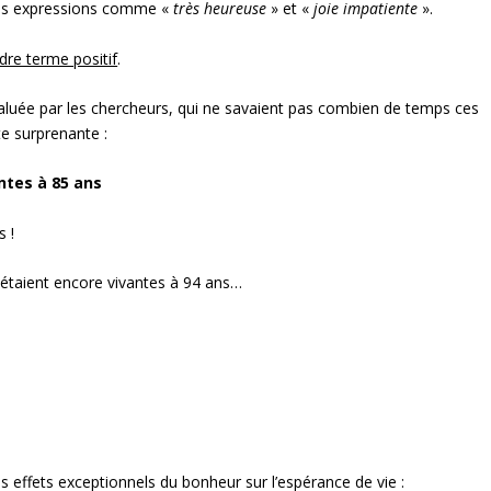
 des expressions comme «
très heureuse
» et «
joie impatiente
».
dre terme positif
.
valuée par les chercheurs, qui ne savaient pas combien de temps ces
te surprenante :
ntes à 85 ans
 !
 étaient encore vivantes à 94 ans…
!
es effets exceptionnels du bonheur sur l’espérance de vie :