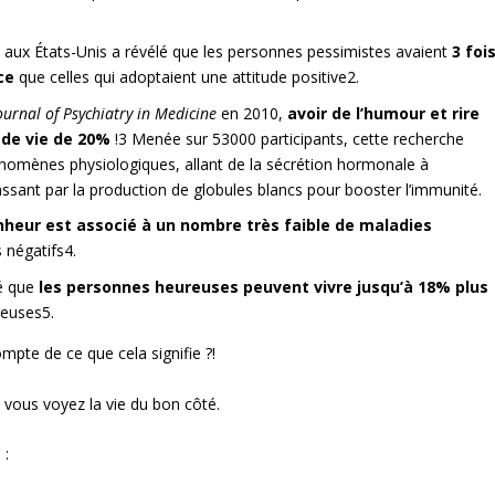
 aux États-Unis a révélé que les personnes pessimistes avaient
3 foi
ce
que celles qui adoptaient une attitude positive
2
.
ournal of Psychiatry in Medicine
en 2010,
avoir de l’humour et rire
 de vie de 20%
!
3
Menée sur 53000 participants, cette recherche
nomènes physiologiques, allant de la sécrétion hormonale à
assant par la production de globules blancs pour booster l’immunité.
nheur est associé à un nombre très faible de maladies
 négatifs
4
.
ré que
les personnes heureuses peuvent vivre jusqu’à 18% plus
reuses
5
.
mpte de ce que cela signifie ?!
 vous voyez la vie du bon côté.
 :