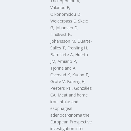
Trichopoulou A,
Valanou E,
Oikonomidou D,
Weiderpass E, Skeie
G, Johansen D,
Lindkvist B,
Johansson M, Duarte-
Salles T, Freisling H,
Barricarte A, Huerta
JM, Amiano P,
Tjonneland A,
Overvad K, Kuehn T,
Grote V, Boeing H,
Peeters PH, González
CA. Meat and heme
iron intake and
esophageal
adenocarcinoma the
European Prospective
investigation into