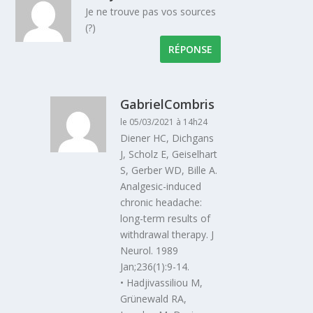
Je ne trouve pas vos sources
(?)
RÉPONSE
GabrielCombris
le 05/03/2021 à 14h24
Diener HC, Dichgans
J, Scholz E, Geiselhart
S, Gerber WD, Bille A.
Analgesic-induced
chronic headache:
long-term results of
withdrawal therapy. J
Neurol. 1989
Jan;236(1):9-14.
• Hadjivassiliou M,
Grünewald RA,