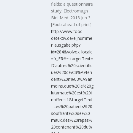
fields: a questionnaire
study. Electromagn
Biol Med. 2013 Jun 3.
[Epub ahead of print]
http://www.food-
detektiv.de/e_numme
r_ausgabe.php?
id=284&volvox_locale
=fr_FR#:~:targetText=
D'autres%20scientifiq
ues%20d%C3%A9fen
dent%20n%C3%A9an
moins,que%20le%20g
lutamate%20est%20i
noffensif.&targetText
=Les%20patients%20
souffrant%20de%20
maux,des%20repas%
20contenant%20du%