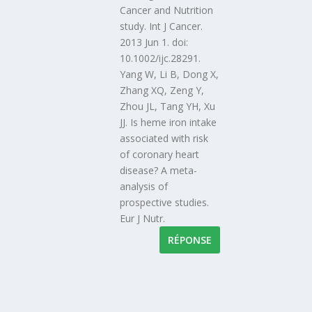
Cancer and Nutrition
study. Int J Cancer.
2013 Jun 1. doi:
10.1002/ijc.28291.
Yang W, Li B, Dong X,
Zhang XQ, Zeng Y,
Zhou JL, Tang YH, Xu
JJ. Is heme iron intake
associated with risk
of coronary heart
disease? A meta-
analysis of
prospective studies.
Eur J Nutr.
RÉPONSE