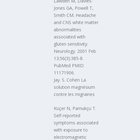
Lawden M, Davies-
Jones GA, Powell T,
Smith CM. Headache
and CNS white matter
abnormalities
associated with
gluten sensitivity.
Neurology. 2001 Feb
13;56(3):385-8.
PubMed PMID:
11171906.
Jay. S. Cohen La
solution magnésium
contre les migraines
Küçer N, Pamukçu T.
Self-reported
symptoms associated
with exposure to
electromagnetic