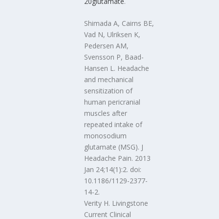
20glutamate
.
Shimada A, Cairns BE,
Vad N, Ulriksen K,
Pedersen AM,
Svensson P, Baad-
Hansen L. Headache
and mechanical
sensitization of
human pericranial
muscles after
repeated intake of
monosodium
glutamate (MSG). J
Headache Pain. 2013
Jan 24;14(1):2. doi:
10.1186/1129-2377-
14-2.
Verity H. Livingstone
Current Clinical