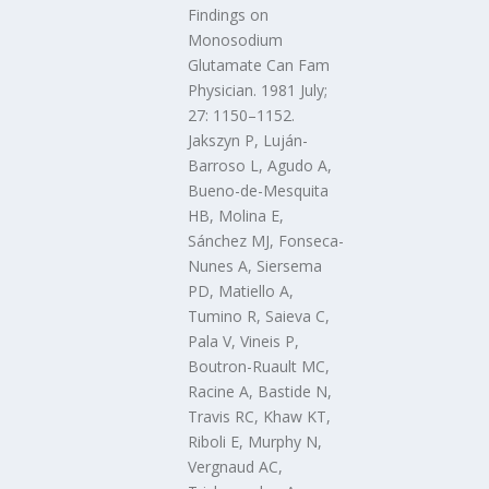
Findings on
Monosodium
Glutamate Can Fam
Physician. 1981 July;
27: 1150–1152.
Jakszyn P, Luján-
Barroso L, Agudo A,
Bueno-de-Mesquita
HB, Molina E,
Sánchez MJ, Fonseca-
Nunes A, Siersema
PD, Matiello A,
Tumino R, Saieva C,
Pala V, Vineis P,
Boutron-Ruault MC,
Racine A, Bastide N,
Travis RC, Khaw KT,
Riboli E, Murphy N,
Vergnaud AC,