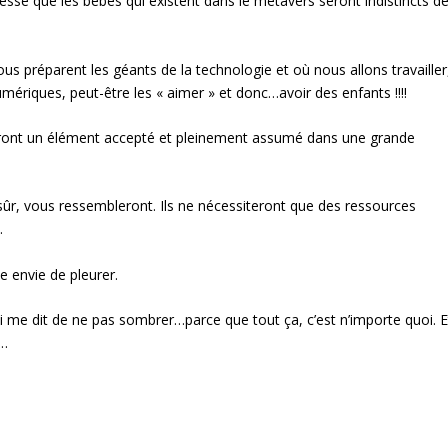
ressé que les bébés qui existent dans le métavers seront indistincts d
s préparent les géants de la technologie et où nous allons travailler
mériques, peut-être les « aimer » et donc…avoir des enfants !!!!
ront un élément accepté et pleinement assumé dans une grande
 sûr, vous ressembleront. Ils ne nécessiteront que des ressources
.
e envie de pleurer.
i me dit de ne pas sombrer…parce que tout ça, c’est n’importe quoi. E
t…