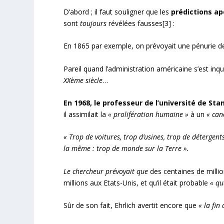
D’abord ; il faut souligner que les
prédictions a
sont
toujours
révélées fausses[3] :
En 1865 par exemple, on prévoyait une pénurie de
Pareil quand l’administration américaine s’est inq
XXème siècle
…
En 1968, le professeur de l’université de Stan
il assimilait la
« prolifération humaine »
à un
« can
« Trop de voitures, trop d’usines, trop de détergent
la même : trop de monde sur la Terre ».
Le chercheur prévoyait que
des centaines de milli
millions aux Etats-Unis, et qu’il était probable
« qu
Sûr de son fait, Ehrlich avertit encore que
« la fin