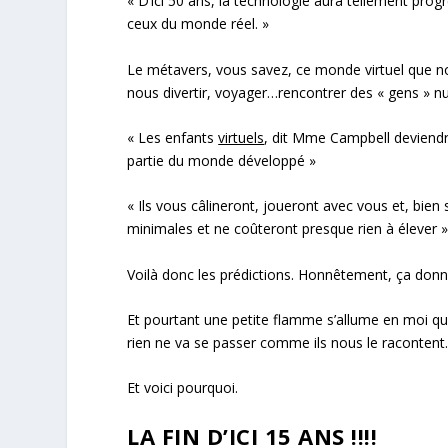
« D’ici 50 ans, la technologie aura tellement prog
ceux du monde réel. »
Le métavers, vous savez, ce monde virtuel que nou
nous divertir, voyager…rencontrer des « gens » nu
« Les enfants
virtuels
, dit Mme Campbell deviend
partie du monde développé »
« Ils vous câlineront, joueront avec vous et, bien
minimales et ne coûteront presque rien à élever »
Voilà donc les prédictions. Honnêtement, ça donn
Et pourtant une petite flamme s’allume en moi qu
rien ne va se passer comme ils nous le raconten
Et voici pourquoi.
LA FIN D’ICI 15 ANS !!!!