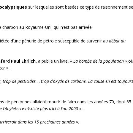
pocalyptiques
sur lesquelles sont basées ce type de raisonnement s
 charbon au Royaume-Uni, qui n’est pas arrivée.
uiétée d’une pénurie de pétrole susceptible de survenir
au début du
ford Paul Ehrlich,
a publié un livre, «
La bombe de la population
» o
cer »
:
s, trop de pesticides…, trop d’oxyde de carbone. La cause en est toujour
ons de personnes allaient mourir de faim dans les années 70, dont 65
e l’Angleterre n’existe plus d’ici à l’an 2000
»…
 arriverait dans les 15 prochaines années »
.