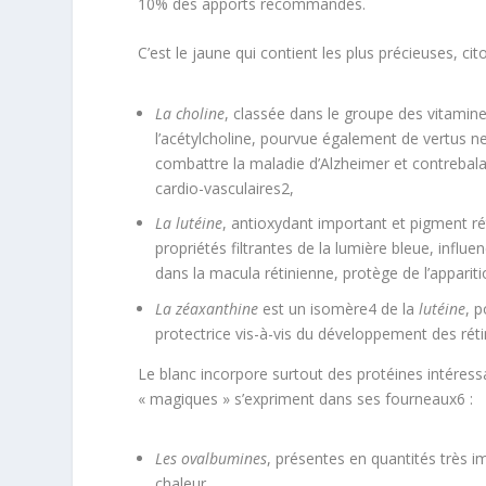
10% des apports recommandés.
C’est le jaune qui contient les plus précieuses, cito
La choline
, classée dans le groupe des vitamin
l’acétylcholine, pourvue également de vertus n
combattre la maladie d’Alzheimer et contrebal
cardio-vasculaires
2
,
La lutéine
, antioxydant important et pigment ré
propriétés filtrantes de la lumière bleue, influ
dans la macula rétinienne, protège de l’apparit
La zéaxanthine
est un isomère
4
de la
lutéine
, 
protectrice vis-à-vis du développement des rét
Le blanc incorpore surtout des protéines intéressan
« magiques » s’expriment dans ses fourneaux
6
:
Les ovalbumines
, présentes en quantités très i
chaleur,