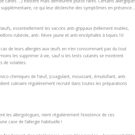
de canes …) existent mais demeurent plutôt rares. Certains allergique
é supplémentaire, ce qui leur déclenche des symptômes en présence
œufs, essentiellement les vaccins anti-grippaux (tellement inutiles,
eillons-rubéole, anti- fièvre jaune et anti-encéphalite à tiques.
10
s cas de leurs allergies aux œufs en n’en consommant pas du tout
moins les supprimer à vie, sauf si les tests cutanés se montrent
s de volatiles.
hysico-chimiques de l’œuf, (coagulant, moussant, émulsifiant, anti-
ngrédient culinaire régulièrement recruté dans toutes les préparations
t les allergologues, nient régulièrement l’existence de ces
ne case de l’allergie habituelle !