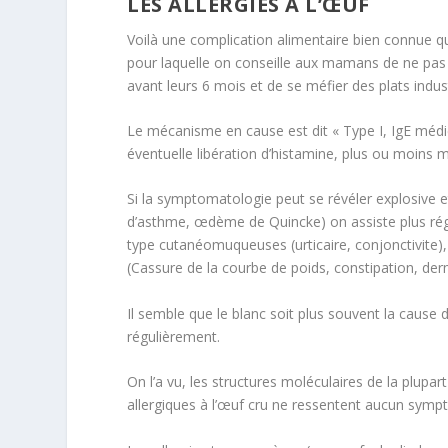
LES ALLERGIES À L’ŒUF
Voilà une complication alimentaire bien connue qu
pour laquelle on conseille aux mamans de ne pas 
avant leurs 6 mois et de se méfier des plats indust
Le mécanisme en cause est dit « Type I, IgE médié
éventuelle libération d’histamine, plus ou moins 
Si la symptomatologie peut se révéler explosive e
d’asthme, œdème de Quincke) on assiste plus rég
type cutanéomuqueuses (urticaire, conjonctivite),
(Cassure de la courbe de poids, constipation, de
Il semble que le blanc soit plus souvent la cause
régulièrement.
On l’a vu, les structures moléculaires de la plupar
allergiques à l’œuf cru ne ressentent aucun symp