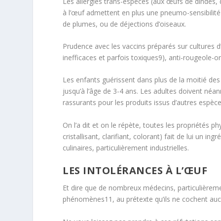
Les allergies trans-espèces (aux œufs de dindes, 
à l’œuf admettent en plus une pneumo-sensibilit
de plumes, ou de déjections d’oiseaux.
Prudence avec les vaccins préparés sur cultures d’
inefficaces et parfois toxiques
9
), anti-rougeole-or
Les enfants guérissent dans plus de la moitié de
jusqu’à l’âge de 3-4 ans. Les adultes doivent néan
rassurants pour les produits issus d’autres espèce
On l’a dit et on le répète, toutes les propriétés p
cristallisant, clarifiant, colorant) fait de lui un i
culinaires, particulièrement industrielles.
LES INTOLÉRANCES À L’ŒUF
Et dire que de nombreux médecins, particulièremen
phénomènes
11
, au prétexte qu’ils ne cochent aucu