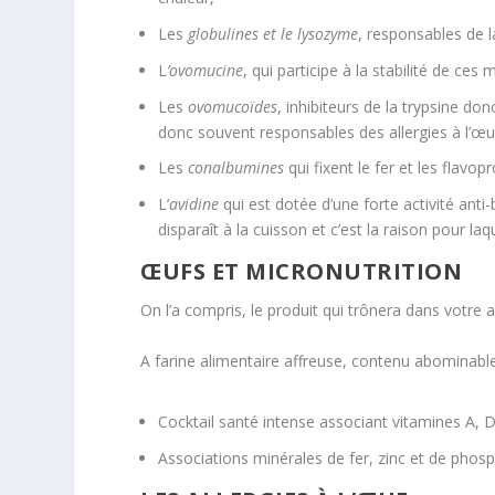
Les
globulines et le lysozyme
, responsables de 
L
’ovomucine
, qui participe à la stabilité de ces
Les
ovomucoïdes
, inhibiteurs de la trypsine do
donc souvent responsables des allergies à l’œu
Les
conalbumines
qui fixent le fer et les flavop
L’
avidine
qui est dotée d’une forte activité ant
disparaît à la cuisson et c’est la raison pour laq
ŒUFS ET MICRONUTRITION
On l’a compris, le produit qui trônera dans votre a
A farine alimentaire affreuse, contenu abominable
Cocktail santé intense associant vitamines A, D
Associations minérales de fer, zinc et de phos