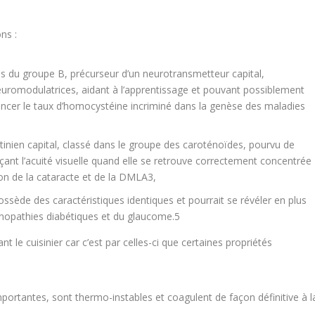
ns :
es du groupe B, précurseur d’un neurotransmetteur capital,
euromodulatrices, aidant à l’apprentissage et pouvant possiblement
ancer le taux d’homocystéine incriminé dans la genèse des maladies
tinien capital, classé dans le groupe des caroténoïdes, pourvu de
ençant l’acuité visuelle quand elle se retrouve correctement concentrée
ion de la cataracte et de la DMLA
3
,
possède des caractéristiques identiques et pourrait se révéler en plus
inopathies diabétiques et du glaucome.
5
t le cuisinier car c’est par celles-ci que certaines propriétés
mportantes, sont thermo-instables et coagulent de façon définitive à l