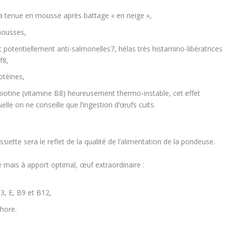
la tenue en mousse après battage « en neige »,
 mousses,
nc potentiellement anti-salmonelles
7
, hélas très histamino-libératrices
f
8
,
rotéines,
i-biotine (vitamine B8) heureusement thermo-instable, cet effet
uelle on ne conseille que l’ingestion d’œufs cuits.
ssiette sera le reflet de la qualité de l’alimentation de la pondeuse.
 mais à apport optimal, œuf extraordinaire :
3, E, B9 et B12,
phore.