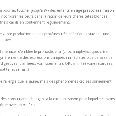
i pourrait toucher jusqu’à 8% des enfants en âge préscolaire, raison
incorporer les œufs dans la ration de leurs chères têtes blondes
riels car ils en contiennent régulièrement.
 », par production de ces protéines très spécifiques suivies d’une
massive.
t menacer d’emblée le pronostic vital (choc anaphylactique, crise
ulièrement à des expressions cliniques immédiates plus banales de
 digestives (diarrhées, vomissements), ORL (rhinite) voire retardées.
rmatite, eczéma…)
 de l’allergie que le jaune, mais des phénomènes croisés surviennent
t des constituants changent à la cuisson, raison pour laquelle certains
tôme avec un œuf cuit.