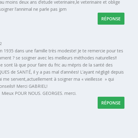
au moins deux ans d’etude veterinaire,le veterinaire et oblige
soigner l’annimal ne parle pas jpm
RÉPONSE
12
en 1935 dans une famille très modeste! Je te remercie pour tes
ent ? se soigner avec les meilleurs méthodes naturelles!!
 ne sont là que pour faire du fric au mépris de la santé des
QUES de SANTÉ, il y a pas mal d’années! L’ayant négligé depuis
i me servent,actuellement à soigner ma « vieillesse » qui
onseils!! Merci GABRIEL!
ST Mieux POUR NOUS. GEORGES. merci.
RÉPONSE