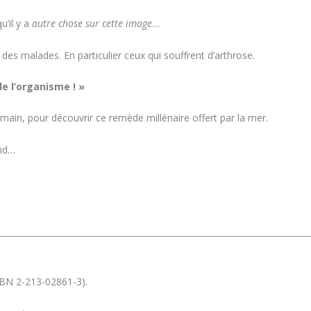
u’il y a
autre chose sur cette image
…
 des malades. En particulier ceux qui souffrent d’arthrose.
e l’organisme ! »
emain, pour découvrir ce remède millénaire offert par la mer.
end…
SBN 2-213-02861-3).