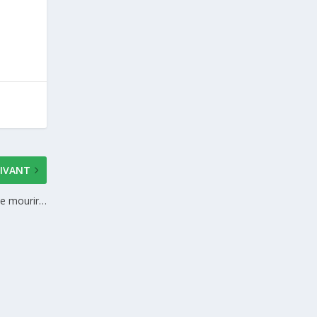
IVANT
se mourir…