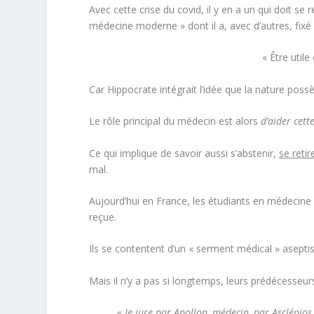
Avec cette crise du covid, il y en a un qui doit se 
médecine moderne » dont il a, avec d’autres, fixé l
« Être util
Car Hippocrate intégrait l’idée que la nature pos
Le rôle principal du médecin est alors
d’aider cet
Ce qui implique de savoir aussi s’abstenir,
se reti
mal.
Aujourd’hui en France, les étudiants en médecine
reçue.
Ils se contentent d’un « serment médical » aseptis
Mais il n’y a pas si longtemps, leurs prédécesseu
« Je jure par Apollon, médecin, par Asclépios,