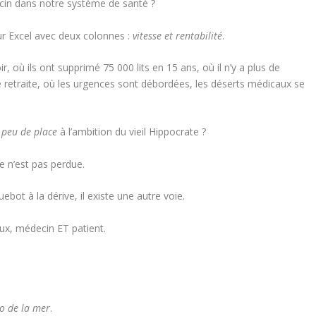
decin dans notre système de santé ?
ur Excel avec deux colonnes :
vitesse et rentabilité
.
, où ils ont supprimé 75 000 lits en 15 ans, où il n’y a plus de
de retraite, où les urgences sont débordées, les déserts médicaux se
 peu de place
à l’ambition du vieil Hippocrate ?
ie n’est pas perdue.
bot à la dérive, il existe une autre voie.
eux, médecin ET patient.
o de la mer
.