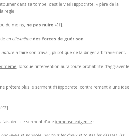
retourner dans sa tombe, c’est le vieil Hippocrate, « père de la
a règle :
e ou du moins,
ne pas nuire
»[1].
sède
en elle-même
des forces de guérison
.
te nature
à faire son travail, plutôt que de la diriger arbitrairement.
rer même
, lorsque l’intervention aura toute probabilité d’aggraver le
 ne prêtent plus le serment d’Hippocrate, contrairement à une idée
é[2].
rs faisaient ce serment d’une
immense exigence
:
 par Hygie et Panacée, par tous les dieux et toutes les déesses, les