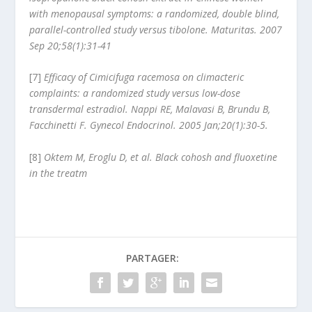
with menopausal symptoms: a randomized, double blind,
parallel-controlled study versus tibolone. Maturitas. 2007
Sep 20;58(1):31-41
[7]
Efficacy of Cimicifuga racemosa on climacteric
complaints: a randomized study versus low-dose
transdermal estradiol.
Nappi RE, Malavasi B, Brundu B,
Facchinetti F. Gynecol Endocrinol.
2005 Jan;20(1):30-5.
[8]
Oktem M, Eroglu D, et al. Black cohosh and fluoxetine
in the treatm
PARTAGER: