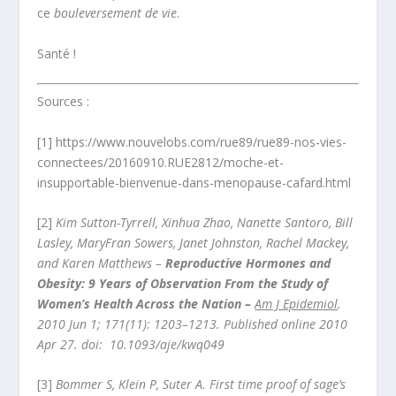
ce
bouleversement de vie
.
Santé !
Sources :
[1] https://www.nouvelobs.com/rue89/rue89-nos-vies-
connectees/20160910.RUE2812/moche-et-
insupportable-bienvenue-dans-menopause-cafard.html
[2]
Kim Sutton-Tyrrell
,
Xinhua Zhao
,
Nanette Santoro
,
Bill
Lasley
,
MaryFran Sowers
,
Janet Johnston
,
Rachel Mackey
,
and
Karen Matthews
–
Reproductive Hormones and
Obesity: 9 Years of Observation From the Study of
Women’s Health Across the Nation –
Am J Epidemiol
.
2010 Jun 1; 171(11): 1203–1213. Published online 2010
Apr 27. doi:
10.1093/aje/kwq049
[3]
Bommer S
,
Klein P
,
Suter A
. First time proof of sage’s