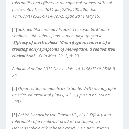
tolerability and efficacy in menopausal women with hot
flushes. Adv Ther. 2011 Jun;28(6):490-500. doi:
10.1007/s12325-011-0027-z. Epub 2011 May 16.
[4]
Sakineh Mohammad-Alizadeh-Charandabi
,
Mahnaz
Shahnazi
,
Jila Nahaee
, and
Somaei Bayatipayan
–
Efficacy of black cohosh (Cimicifuga racemosa L.) in
treating early symptoms of menopause: a randomized
clinical trial –
Chin Med
. 2013; 8: 20.
Published online 2013 Nov 1. doi:
10.1186/1749-8546-8-
20
[5]
Organisation mondiale de la Santé.
WHO monographs
on selected medicinal plants, vol. 2, pp 55 à 65, Suisse,
2002
[6]
Bai W, Henneicke-von Zepelin HH, et al. Efficacy and
tolerability of a medicinal product containing an
isopropanolic black cohosh extract in Chinese women