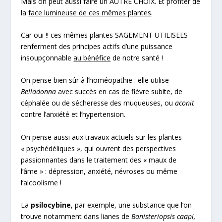
Mais on peut aussi faire un AUTRE CHOIX. Et profiter de
la
face lumineuse de ces mêmes plantes
.
Car oui !! ces mêmes plantes SAGEMENT UTILISEES
renferment des principes actifs d’une puissance
insoupçonnable
au bénéfice
de notre santé !
On pense bien sûr à l’homéopathie : elle utilise
Belladonna
avec succès en cas de fièvre subite, de
céphalée ou de sécheresse des muqueuses, ou
aconit
contre l’anxiété et l’hypertension.
On pense aussi aux travaux actuels sur les plantes
« psychédéliques », qui ouvrent des perspectives
passionnantes dans le traitement des « maux de
l’âme » : dépression, anxiété, névroses ou même
l’alcoolisme !
La
psilocybine
, par exemple, une substance que l’on
trouve notamment dans lianes de
Banisteriopsis caapi
,