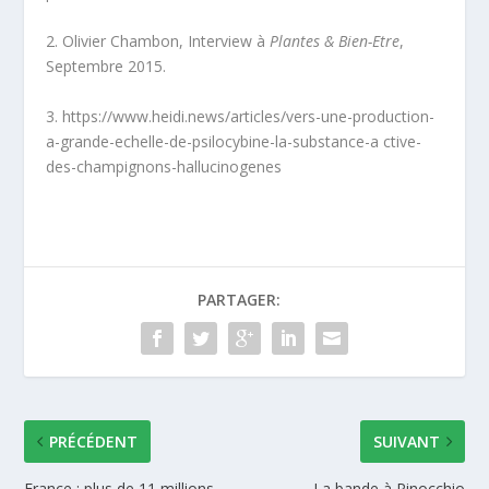
2. Olivier Chambon, Interview à
Plantes & Bien-Etre
,
Septembre 2015.
3. https://www.heidi.news/articles/vers-une-production-
a-grande-echelle-de-psilocybine-la-substance-a ctive-
des-champignons-hallucinogenes
PARTAGER:
PRÉCÉDENT
SUIVANT
France : plus de 11 millions
La bande à Pinocchio