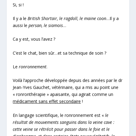
Si, si !
Il y a le
British Shortair, le ragdoll, le maine coon
…Il y a
aussi le
persan, le siamois
…
Ca y est, vous l’avez ?
C’est le chat, bien sûr…et sa technique de soin ?
Le
ronronnement
.
Voilà l’approche développée depuis des années par le dr
Jean-Yves Gauchet, vétérinaire, qui a mis au point une
« ronronthérapie » apaisante, qui agirait comme un
médicament sans effet secondaire
!
En langage scientifique, le ronronnement est «
le
résultat de mouvements sanguins dans la veine cave :
cette veine se rétrécit pour passer dans le foie et le