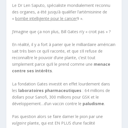
Le Dr Len Saputo, spécialiste mondialement reconnu
des organes, a été jusqu’à qualifier l’artémisinine de
«
bombe intelligente pour le cancer
9
».
J’imagine que ça non plus, Bill Gates n’y « croit pas » ?
En réalité, il y a fort à parier que le milliardaire américain
sait très bien ce qu’il raconte, et que s’il refuse de
reconnaître le pouvoir d’une plante, c’est tout
simplement parce qu’il le prend comme une
menace
contre ses intérêts
.
La fondation Gates investit en effet lourdement dans
les
laboratoires pharmaceutiques
: 64 millions de
dollars pour Sanofi, 300 millions pour GSK et le
développement…d’un vaccin contre le
paludisme
.
Pas question alors se faire damer le pion par une
vulgaire
plante, qui est EN PLUS d’une facilité