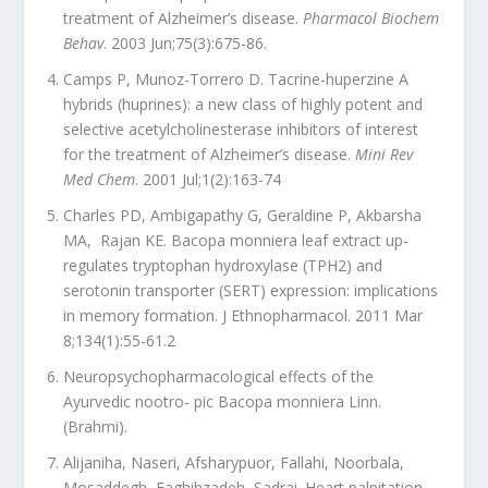
treatment of Alzheimer’s disease.
Pharmacol Biochem
Behav
. 2003 Jun;75(3):675-86.
Camps P, Munoz-Torrero D. Tacrine-huperzine A
hybrids (huprines): a new class of highly potent and
selective acetylcholinesterase inhibitors of interest
for the treatment of Alzheimer’s disease.
Mini Rev
Med Chem
. 2001 Jul;1(2):163-74
Charles PD, Ambigapathy G, Geraldine P, Akbarsha
MA, Rajan KE. Bacopa monniera leaf extract up-
regulates tryptophan hydroxylase (TPH2) and
serotonin transporter (SERT) expression: implications
in memory formation. J Ethnopharmacol. 2011 Mar
8;134(1):55-61.2
Neuropsychopharmacological effects of the
Ayurvedic nootro- pic Bacopa monniera Linn.
(Brahmi).
Alijaniha, Naseri, Afsharypuor, Fallahi, Noorbala,
Mosaddegh, Faghihzadeh, Sadrai. Heart palpitation