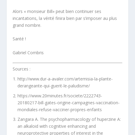
Alors « monsieur Bill» peut bien continuer ses
incantations, la vérité finira bien par s’imposer au plus
grand nombre.
Santé !
Gabriel Combris
Sources :
http://www.dur-a-avaler.com/artemisia-la-plante-
derangeante-qui-guerit-le-paludisme/
https://www.20minutes.fr/societe/2222743-
20180217-bill-gates-origine-campagnes-vaccination-
mondiales-refuse-vacciner-propres-enfants
Zangara A. The psychopharmacology of huperzine A:
an alkaloid with cognitive enhancing and
neuroprotective properties of interest in the