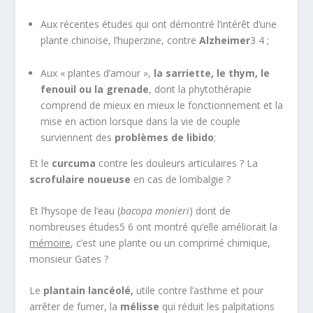
Aux récentes études qui ont démontré l’intérêt d’une
plante chinoise, l’huperzine, contre
Alzheimer
3 4
;
Aux « plantes d’amour »,
la sarriette, le thym, le
fenouil ou la grenade
, dont la phytothérapie
comprend de mieux en mieux le fonctionnement et la
mise en action lorsque dans la vie de couple
surviennent des
problèmes de libido
;
Et le
curcuma
contre les douleurs articulaires ? La
scrofulaire noueuse
en cas de lombalgie ?
Et l’hysope de l’eau (
bacopa monieri
) dont de
nombreuses études
5 6
ont montré qu’elle améliorait la
mémoire
, c’est une plante ou un comprimé chimique,
monsieur Gates ?
Le
plantain lancéolé,
utile contre l’asthme et pour
arrêter de fumer, la
mélisse
qui réduit les palpitations