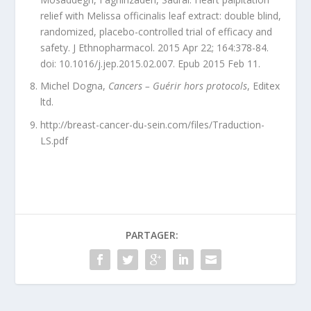
relief with Melissa officinalis leaf extract: double blind,
randomized, placebo-controlled trial of efficacy and
safety. J Ethnopharmacol. 2015 Apr 22; 164:378-84.
doi: 10.1016/j.jep.2015.02.007. Epub 2015 Feb 11.
Michel Dogna,
Cancers – Guérir hors protocols
, Editex
ltd.
http://breast-cancer-du-sein.com/files/Traduction-
LS.pdf
PARTAGER: