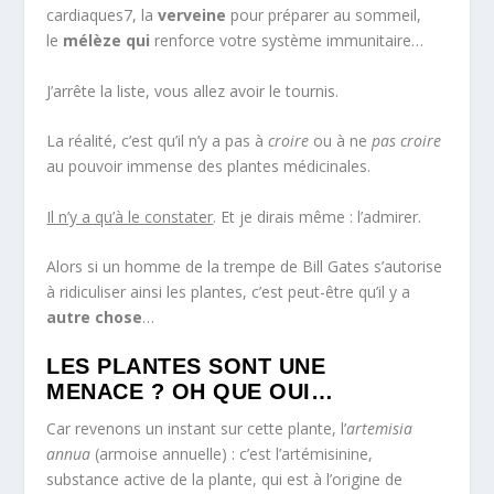
cardiaques
7
, la
verveine
pour préparer au sommeil,
le
mélèze qui
renforce votre système immunitaire…
J’arrête la liste, vous allez avoir le tournis.
La réalité, c’est qu’il n’y a pas à
croire
ou à ne
pas croire
au pouvoir immense des plantes médicinales.
Il n’y a qu’à le constater
. Et je dirais même : l’admirer.
Alors si un homme de la trempe de Bill Gates s’autorise
à ridiculiser ainsi les plantes, c’est peut-être qu’il y a
autre chose
…
LES PLANTES SONT UNE
MENACE ? OH QUE OUI…
Car revenons un instant sur cette plante, l’
artemisia
annua
(armoise annuelle) : c’est l’artémisinine,
substance active de la plante, qui est à l’origine de