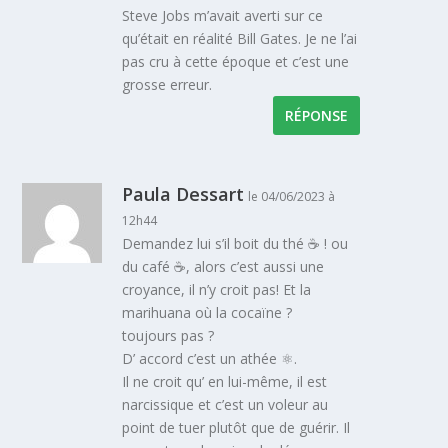
Steve Jobs m’avait averti sur ce
qu’était en réalité Bill Gates. Je ne l’ai
pas cru à cette époque et c’est une
grosse erreur.
RÉPONSE
Paula Dessart
le 04/06/2023 à
12h44
Demandez lui s’il boit du thé ☕️ ! ou
du café ☕️, alors c’est aussi une
croyance, il n’y croit pas! Et la
marihuana où la cocaïne ?
toujours pas ?
D’ accord c’est un athée ⚛️.
Il ne croit qu’ en lui-même, il est
narcissique et c’est un voleur au
point de tuer plutôt que de guérir. Il