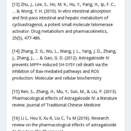
[13]
Zhu, J., Lee, S., Ho, M. K., Hu, Y., Pang, H., Ip, F. C.,
… & Wong, Y. H. (2010). In vitro intestinal absorption
and first-pass intestinal and hepatic metabolism of
cycloastragenol, a potent small molecule telomerase
activator. Drug metabolism and pharmacokinetics,
25(5), 477-486.
[14]
Zhang, Z. G., Wu, L., Wang, J. L., Yang, J. D., Zhang,
J., Zhang, J., … & Gao, G. D. (2012). Astragaloside IV
prevents MPP+-induced SH-SY5Y cell death via the
inhibition of Bax-mediated pathways and ROS
production. Molecular and cellular biochemistry
[15]
Ren, S., Zhang, H., Mu, Y., Sun, M., & Liu, P. (2013).
Pharmacological effects of Astragaloside IV: a literature
review. Journal of Traditional Chinese Medicine
[16]
Li L, Hou X, Xu R, Liu C, Tu M (2016). Research
review on the pharmacological effects of astragaloside