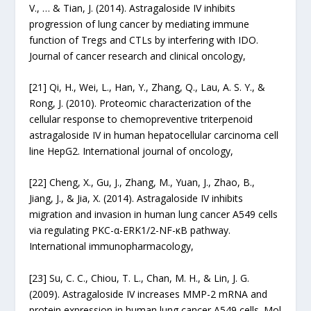
V., … & Tian, J. (2014). Astragaloside IV inhibits
progression of lung cancer by mediating immune
function of Tregs and CTLs by interfering with IDO.
Journal of cancer research and clinical oncology,
[21]
Qi, H., Wei, L., Han, Y., Zhang, Q., Lau, A. S. Y., &
Rong, J. (2010). Proteomic characterization of the
cellular response to chemopreventive triterpenoid
astragaloside IV in human hepatocellular carcinoma cell
line HepG2. International journal of oncology,
[22]
Cheng, X., Gu, J., Zhang, M., Yuan, J., Zhao, B.,
Jiang, J., & Jia, X. (2014). Astragaloside IV inhibits
migration and invasion in human lung cancer A549 cells
via regulating PKC-α-ERK1/2-NF-κB pathway.
International immunopharmacology,
[23]
Su, C. C., Chiou, T. L., Chan, M. H., & Lin, J. G.
(2009). Astragaloside IV increases MMP-2 mRNA and
protein expression in human lung cancer A549 cells. Mol