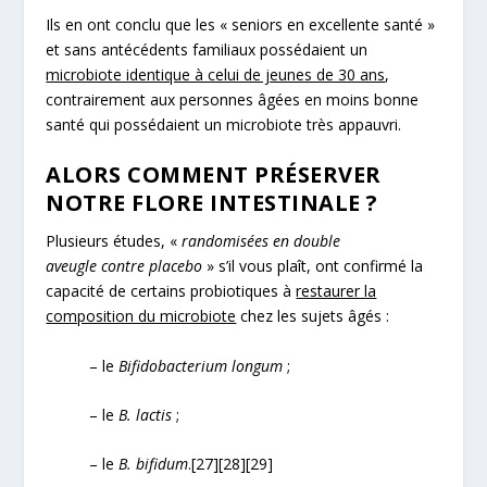
Ils en ont conclu que les « seniors en excellente santé »
et sans antécédents familiaux possédaient un
microbiote identique à celui de jeunes de 30 ans
,
contrairement aux personnes âgées en moins bonne
santé qui possédaient un microbiote très appauvri.
ALORS COMMENT PRÉSERVER
NOTRE FLORE INTESTINALE ?
Plusieurs études, «
randomisées en double
aveugle contre placebo
» s’il vous plaît, ont confirmé la
capacité de certains probiotiques à
restaurer la
composition du microbiote
chez les sujets âgés :
– le
Bifidobacterium longum
;
– le
B. lactis
;
– le
B. bifidum
.
[27]
[28]
[29]