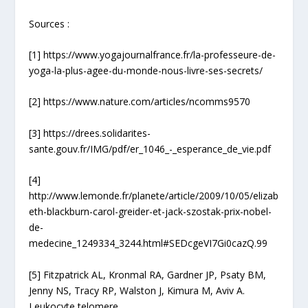
Sources :
[1]
https://www.yogajournalfrance.fr/la-professeure-de-
yoga-la-plus-agee-du-monde-nous-livre-ses-secrets/
[2]
https://www.nature.com/articles/ncomms9570
[3]
https://drees.solidarites-
sante.gouv.fr/IMG/pdf/er_1046_-_esperance_de_vie.pdf
[4]
http://www.lemonde.fr/planete/article/2009/10/05/elizab
eth-blackburn-carol-greider-et-jack-szostak-prix-nobel-
de-
medecine_1249334_3244.html#SEDcgeVI7Gi0cazQ.99
[5]
Fitzpatrick AL, Kronmal RA, Gardner JP, Psaty BM,
Jenny NS, Tracy RP, Walston J, Kimura M, Aviv A.
Leukocyte telomere