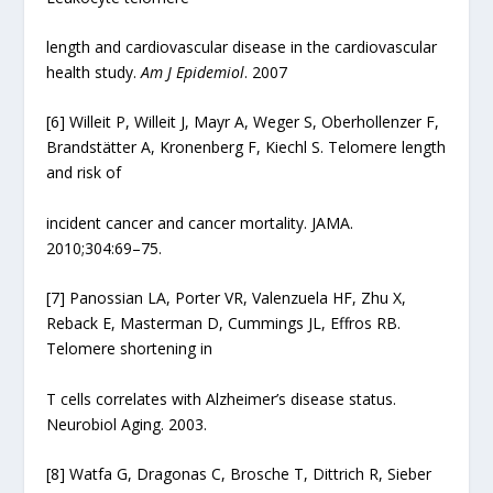
length and cardiovascular disease in the cardiovascular
health study.
Am J Epidemiol
. 2007
[6]
Willeit P, Willeit J, Mayr A, Weger S, Oberhollenzer F,
Brandstätter A, Kronenberg F, Kiechl S. Telomere length
and risk of
incident cancer and cancer mortality. JAMA.
2010;304:69–75.
[7]
Panossian LA, Porter VR, Valenzuela HF, Zhu X,
Reback E, Masterman D, Cummings JL, Effros RB.
Telomere shortening in
T cells correlates with Alzheimer’s disease status.
Neurobiol Aging. 2003.
[8]
Watfa G, Dragonas C, Brosche T, Dittrich R, Sieber