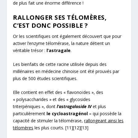
de plus fait une énorme différence !
RALLONGER SES TÉLOMÈRES,
C’EST DONC POSSIBLE ?
Or les scientifiques ont également découvert que pour
activer l’enzyme télomérase, la nature détient un
véritable trésor :
l’astragale
.
Les bienfaits de cette racine utilisée depuis des
millénaires en médecine chinoise ont été prouvés par
plus de 500 études scientifiques.
Elle contient en effet des « flavonoïdes », des
« polysaccharides » et des « glycosides
triterpéniques », dont
l’astragaloside IV
et plus
particulièrement
le cycloastragénol –
qui possède la
capacité de stimuler la télomérase,
rallongeant ainsi les
télomères
les plus courts.
[11]
[12]
[13]