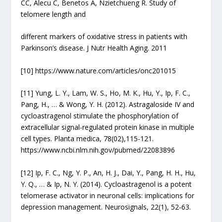
CC, Alecu C, Benetos A, Nzietchueng R. Study of
telomere length and
different markers of oxidative stress in patients with
Parkinson’s disease. J Nutr Health Aging. 2011
[10]
https://www.nature.com/articles/onc201015
[11]
Yung, L. Y., Lam, W. S., Ho, M. K., Hu, Y., Ip, F. C.,
Pang, H., … & Wong, Y. H. (2012). Astragaloside IV and
cycloastragenol stimulate the phosphorylation of
extracellular signal-regulated protein kinase in multiple
cell types. Planta medica, 78(02),115-121.
https://www.ncbi.nlm.nih.gov/pubmed/22083896
[12]
Ip, F. C., Ng, Y. P., An, H. J., Dai, Y., Pang, H. H., Hu,
Y. Q., … & Ip, N. Y. (2014). Cycloastragenol is a potent
telomerase activator in neuronal cells: implications for
depression management. Neurosignals, 22(1), 52-63.