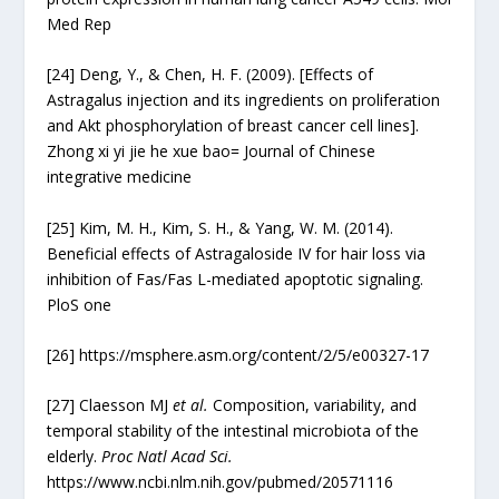
Med Rep
[24]
Deng, Y., & Chen, H. F. (2009). [Effects of
Astragalus injection and its ingredients on proliferation
and Akt phosphorylation of breast cancer cell lines].
Zhong xi yi jie he xue bao= Journal of Chinese
integrative medicine
[25]
Kim, M. H., Kim, S. H., & Yang, W. M. (2014).
Beneficial effects of Astragaloside IV for hair loss via
inhibition of Fas/Fas L-mediated apoptotic signaling.
PloS one
[26]
https://msphere.asm.org/content/2/5/e00327-17
[27]
Claesson MJ
et al.
Composition, variability, and
temporal stability of the intestinal microbiota of the
elderly.
Proc Natl Acad Sci.
https://www.ncbi.nlm.nih.gov/pubmed/20571116