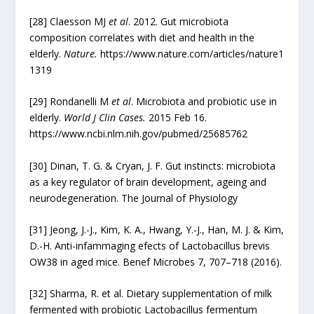
[28]
Claesson MJ
et al
. 2012. Gut microbiota
composition correlates with diet and health in the
elderly.
Nature.
https://www.nature.com/articles/nature1
1319
[29]
Rondanelli M
et al
. Microbiota and probiotic use in
elderly.
World J Clin Cases.
2015 Feb 16.
https://www.ncbi.nlm.nih.gov/pubmed/25685762
[30]
Dinan, T. G. & Cryan, J. F. Gut instincts: microbiota
as a key regulator of brain development, ageing and
neurodegeneration. The Journal of Physiology
[31]
Jeong, J.-J., Kim, K. A., Hwang, Y.-J., Han, M. J. & Kim,
D.-H. Anti-infammaging efects of Lactobacillus brevis
OW38 in aged mice. Benef Microbes 7, 707–718 (2016).
[32]
Sharma, R. et al. Dietary supplementation of milk
fermented with probiotic Lactobacillus fermentum