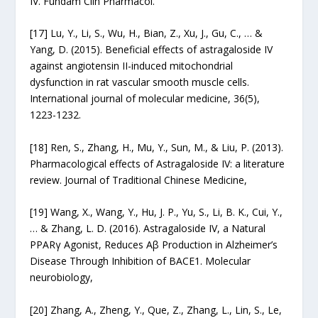
IV. Fundam Clin Pharmacol.
[17]
Lu, Y., Li, S., Wu, H., Bian, Z., Xu, J., Gu, C., … &
Yang, D. (2015). Beneficial effects of astragaloside IV
against angiotensin II-induced mitochondrial
dysfunction in rat vascular smooth muscle cells.
International journal of molecular medicine, 36(5),
1223-1232.
[18]
Ren, S., Zhang, H., Mu, Y., Sun, M., & Liu, P. (2013).
Pharmacological effects of Astragaloside IV: a literature
review. Journal of Traditional Chinese Medicine,
[19]
Wang, X., Wang, Y., Hu, J. P., Yu, S., Li, B. K., Cui, Y.,
… & Zhang, L. D. (2016). Astragaloside IV, a Natural
PPARγ Agonist, Reduces Aβ Production in Alzheimer’s
Disease Through Inhibition of BACE1. Molecular
neurobiology,
[20]
Zhang, A., Zheng, Y., Que, Z., Zhang, L., Lin, S., Le,