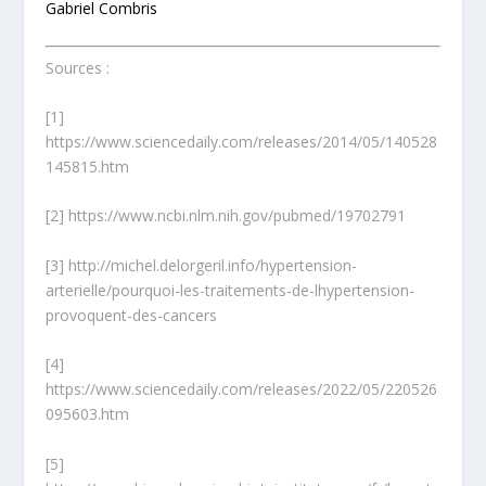
Gabriel Combris
Sources :
[1]
https://www.sciencedaily.com/releases/2014/05/140528
145815.htm
[2]
https://www.ncbi.nlm.nih.gov/pubmed/19702791
[3]
http://michel.delorgeril.info/hypertension-
arterielle/pourquoi-les-traitements-de-lhypertension-
provoquent-des-cancers
[4]
https://www.sciencedaily.com/releases/2022/05/220526
095603.htm
[5]