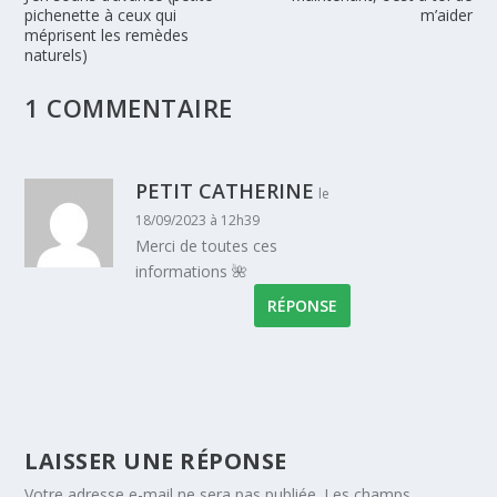
pichenette à ceux qui
m’aider
méprisent les remèdes
naturels)
1 COMMENTAIRE
PETIT CATHERINE
le
18/09/2023 à 12h39
Merci de toutes ces
informations 🌺
RÉPONSE
LAISSER UNE RÉPONSE
Votre adresse e-mail ne sera pas publiée.
Les champs