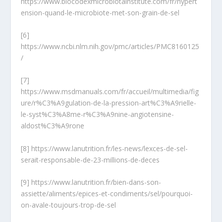
https://www.biocodexmicrobiotainstitute.com/fr/hypert
ension-quand-le-microbiote-met-son-grain-de-sel
[6]
https://www.ncbi.nlm.nih.gov/pmc/articles/PMC8160125
/
[7]
https://www.msdmanuals.com/fr/accueil/multimedia/fig
ure/r%C3%A9gulation-de-la-pression-art%C3%A9rielle-
le-syst%C3%A8me-r%C3%A9nine-angiotensine-
aldost%C3%A9rone
[8]
https://www.lanutrition.fr/les-news/lexces-de-sel-
serait-responsable-de-23-millions-de-deces
[9]
https://www.lanutrition.fr/bien-dans-son-
assiette/aliments/epices-et-condiments/sel/pourquoi-
on-avale-toujours-trop-de-sel