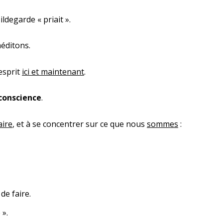
ldegarde « priait ».
méditons.
esprit
ici et maintenant
.
conscience
.
aire
, et à se concentrer sur ce que nous
sommes
:
de faire.
 ».