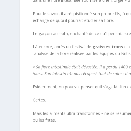
dans une flore intestinale soumise à une « orgie » d
Pour le savoir, il a réquisitionné son propre fils, à q
échange de quoi il pourrait étudier sa flore.
Le garçon accepta, enchanté de ce qu’il pensait être
Là-encore, après un festival de
graisses trans
et 
l’analyse de la flore réalisée par les équipes du Briti
«
Sa flore intestinale était dévastée. Il a perdu 140
jours. Son intestin n’a pas récupéré tout de suite : il 
Evidemment, on pourrait penser qu’il s’agit là d’un 
Certes.
Mais les aliments ultra-transformés « ne se résume
ou les frites.