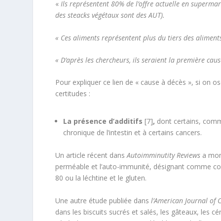
«
Ils représentent 80% de l’offre actuelle en supermar
des steacks végétaux sont des AUT).
« Ces aliments représentent plus du tiers des alimen
« D’après les chercheurs, ils seraient la première cau
Pour expliquer ce lien de « cause à décès », si on o
certitudes :
La présence d’additifs
[7]
,
dont certains, comme
chronique de l’intestin et à certains cancers.
Un article récent dans
Autoimminutity Reviews
a montr
perméable et l’auto-immunité, désignant comme coup
80 ou la léchtine et le gluten.
Une autre étude publiée dans
l’American Journal of C
dans les biscuits sucrés et salés, les gâteaux, les cé