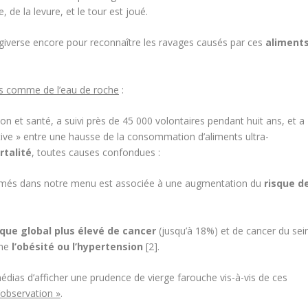
e, de la levure, et le tour est joué.
ergiverse encore pour reconnaître les ravages causés par ces
aliment
es comme de l’eau de roche
:
ition et santé, a suivi près de 45 000 volontaires pendant huit ans, et a
ative » entre une hausse de la consommation d’aliments ultra-
rtalité
, toutes causes confondues :
ormés dans notre menu est associée à une augmentation du
risque d
sque global plus élevé de cancer
(jusqu’à 18%) et de cancer du sei
mme
l’obésité ou l’hypertension
[2]
.
dias d’afficher une prudence de vierge farouche vis-à-vis de ces
’observation »
.