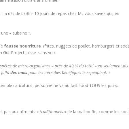
’alimentation ultra-transformée.
ui il a décidé d’offrir 10 jours de repas chez Mc vous savez-qui, en
 une « aubaine ».
de
fausse nourriture
(frites, nuggets de poulet, hamburgers et soda
sh Gut Project laisse sans voix :
0 espèces de micro-organismes – près de 40 % du total – en seulement dix
a fallu
des mois
pour les microbes bénéfiques le repeuplent.
»
exemple caricatural, personne ne va au fast-food TOUS les jours.
nt pas aux aliments «
traditionnels
» de la malbouffe, comme les sod