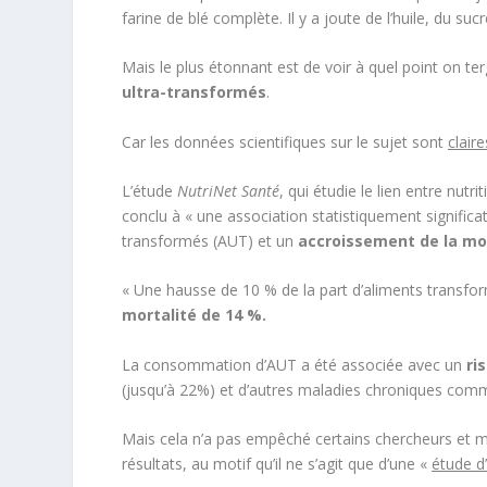
farine de blé complète. Il y a joute de l’huile, du sucr
Mais le plus étonnant est de voir à quel point on t
ultra-transformés
.
Car les données scientifiques sur le sujet sont
clair
L’étude
NutriNet Santé
, qui étudie le lien entre nutr
conclu à « une association statistiquement signific
transformés (AUT) et un
accroissement de la mo
« Une hausse de 10 % de la part d’aliments transf
mortalité de 14 %.
La consommation d’AUT a été associée avec un
ri
(jusqu’à 22%) et d’autres maladies chroniques co
Mais cela n’a pas empêché certains chercheurs et mé
résultats, au motif qu’il ne s’agit que d’une «
étude d