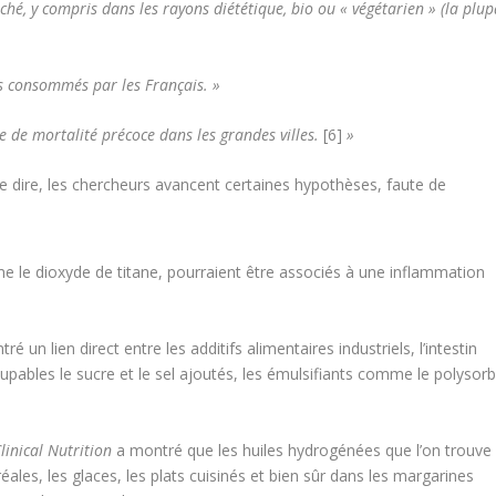
ché, y compris dans les rayons diététique, bio ou « végétarien » (la plup
ts consommés par les Français. »
se de mortalité précoce dans les grandes villes.
[6]
»
se dire, les chercheurs avancent certaines hypothèses, faute de
 le dioxyde de titane, pourraient être associés à une inflammation
é un lien direct entre les additifs alimentaires industriels, l’intestin
ables le sucre et le sel ajoutés, les émulsifiants comme le polysor
linical Nutrition
a montré que les huiles hydrogénées que l’on trouve
réales, les glaces, les plats cuisinés et bien sûr dans les margarines