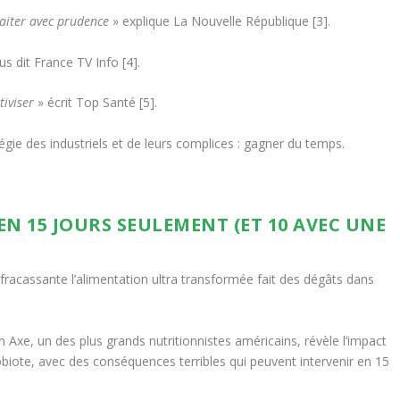
raiter avec prudence
» explique La Nouvelle République
[3]
.
us dit France TV Info
[4]
.
tiviser
» écrit Top Santé
[5]
.
égie des industriels et de leurs complices : gagner du temps.
N 15 JOURS SEULEMENT (ET 10 AVEC UNE
se fracassante l’alimentation ultra transformée fait des dégâts dans
hn Axe, un des plus grands nutritionnistes américains, révèle l’impact
biote, avec des conséquences terribles qui peuvent intervenir en 15