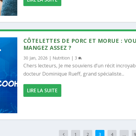
CÔTELETTES DE PORC ET MORUE : VO
MANGEZ ASSEZ ?
30 Jan, 2026
|
Nutrition
|
3
Chers lecteurs, Je me souviens d’un récit incroyab
docteur Dominique Rueff, grand spécialiste...
LIRE LA SUITE
1
2
3
4
…