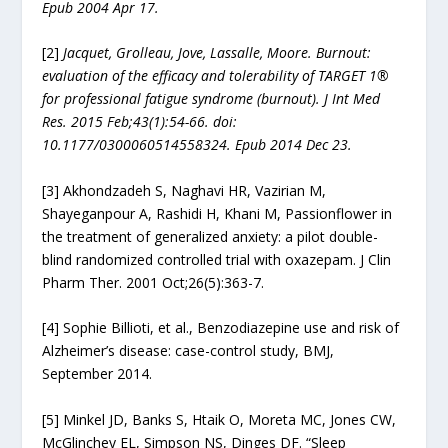
Epub 2004 Apr 17.
[2]
Jacquet, Grolleau, Jove, Lassalle, Moore. Burnout:
evaluation of the efficacy and tolerability of TARGET 1®
for professional fatigue syndrome (burnout). J Int Med
Res. 2015 Feb;43(1):54-66. doi:
10.1177/0300060514558324. Epub 2014 Dec 23.
[3] Akhondzadeh S, Naghavi HR, Vazirian M,
Shayeganpour A, Rashidi H, Khani M, Passionflower in
the treatment of generalized anxiety: a pilot double-
blind randomized controlled trial with oxazepam. J Clin
Pharm Ther. 2001 Oct;26(5):363-7.
[4] Sophie Billioti, et al., Benzodiazepine use and risk of
Alzheimer’s disease: case-control study, BMJ,
September 2014.
[5] Minkel JD, Banks S, Htaik O, Moreta MC, Jones CW,
McGlinchey EL, Simpson NS, Dinges DF. “Sleep