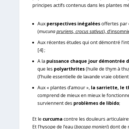
principes actifs contenus dans les plantes m
Aux
perspectives inégalées
offertes par 
(
mucuna
pruriens, crocus sativus
), d’insomni
Aux récentes études qui ont démontré l’int
[4]
;
A la
puissance chaque jour démontrée de
que les
polyarthrites
(huile de thym à thuy
(l’huile essentielle de lavande vraie obtient
Aux « plantes d’amour »,
la sarriette, le 
comprend de mieux en mieux le fonctionnem
surviennent des
problèmes de libido
;
Et le
curcuma
contre les douleurs articulaire
Et l’hysope de l’eau (
bacopa monieri
) dont de