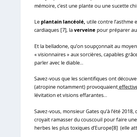
mémoire, c’est une plante ou une sucette ch
Le
plantain lancéolé,
utile contre l’asthme 
cardiaques
[7]
, la
verveine
pour préparer au
Et la belladone, qu’on soupçonnait au moyen-
« visionnaires » aux sorcières, capables grâce
parler avec le diable…
Savez-vous que les scientifiques ont découve
(atropine notamment) provoquaient
effecti
lévitation et visions effarantes…
Savez-vous, monsieur Gates qu’à l’été 2018,
croyait ramasser du couscouil pour faire une s
herbes les plus toxiques d’Europe
[8]
(elle at