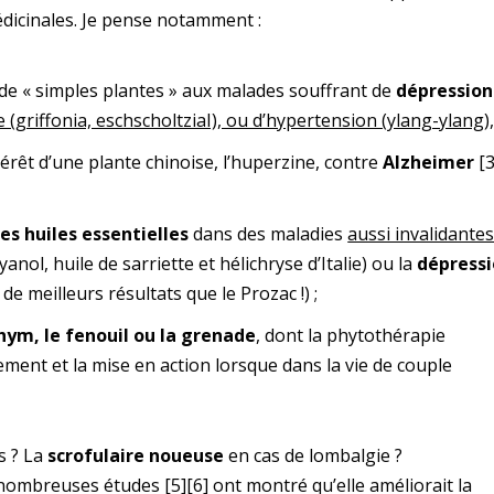
édicinales. Je pense notamment :
de « simples plantes » aux malades souffrant de
dépression
e (griffonia, eschscholtziaI), ou d’hypertension (ylang-ylang)
érêt d’une plante chinoise, l’huperzine, contre
Alzheimer
[3
s huiles essentielles
dans des maladies
aussi invalidante
anol, huile de sarriette et hélichryse d’Italie) ou la
dépressi
 de meilleurs résultats que le Prozac !) ;
thym, le fenouil ou la grenade
, dont la phytothérapie
ent et la mise en action lorsque dans la vie de couple
s ? La
scrofulaire noueuse
en cas de lombalgie ?
 nombreuses études
[5]
[6]
ont montré qu’elle améliorait la