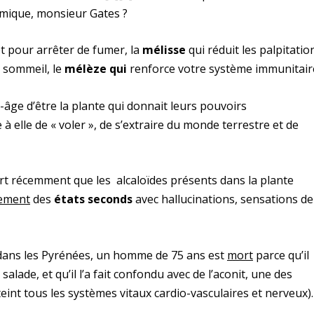
imique, monsieur Gates ?
et pour arrêter de fumer, la
mélisse
qui réduit les palpitatio
 sommeil, le
mélèze qui
renforce votre système immunitai
âge d’être la plante qui donnait leurs pouvoirs
 à elle de « voler », de s’extraire du monde terrestre et de
rt récemment que les alcaloïdes présents dans la plante
vement
des
états seconds
avec hallucinations, sensations de
 dans les Pyrénées, un homme de 75 ans est
mort
parce qu’il
alade, et qu’il l’a fait confondu avec de l’aconit, une des
teint tous les systèmes vitaux cardio-vasculaires et nerveux).