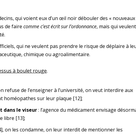
decins, qui voient eux d’un œil noir débouler des « nouveaux
us de faire
comme c’est écrit sur l’ordonnance
, mais qui veulent
té.
ficiels, qui ne veulent pas prendre le risque de déplaire à le
ceutique, chimique ou agroalimentaire.
dessus à boulet rouge
.
refuse de l’enseigner à l’université, on veut interdire aux
nt homéopathes sur leur plaque
[12]
;
nt dans le viseur
: l’agence du médicament envisage désorm
te libre
[13]
;
]
, on les condamne, on leur interdit de mentionner les