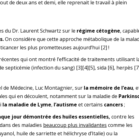
de deux ans et demi, elle reprenait le travail à plein
s du Dr. Laurent Schwartz sur le
régime cétogène
, capabl
s.
On considère que cette approche métabolique de la malad
nticancer les plus prometteuses aujourd’hui
[2]
!
centes qui ont montré l’efficacité de traitements utilisant l
de septicémie (infection du sang)
[3]
[4]
[5]
, sida
[6]
, herpès
[7
el de Médecine, Luc Montagnier, sur
la mémoire de l’eau
,
e
ales qui en découlent, notamment sur la maladie de
Parkins
si
la maladie de Lyme
,
l’autisme
et certains
cancers
;
aque jour démontrée des huiles essentielles,
contre les
 dans des maladies
beaucoup plus invalidantes
comme les
anol, huile de sarriette et hélichryse d’Italie) ou la