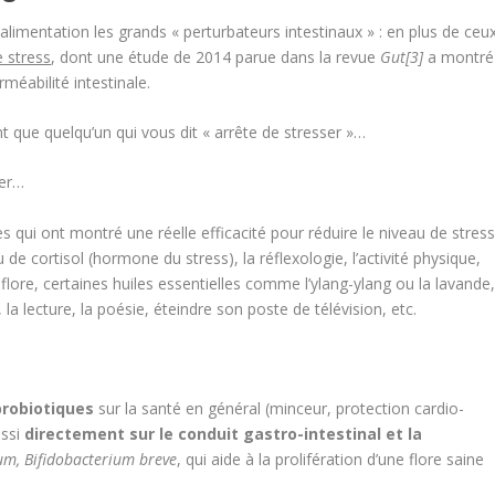
 alimentation les grands « perturbateurs intestinaux » : en plus de ceu
e stress
, dont une étude de 2014 parue dans la revue
Gut[3]
a montré
méabilité intestinale.
sant que quelqu’un qui vous dit « arrête de stresser »…
der…
es qui ont montré une réelle efficacité pour réduire le niveau de stres
de cortisol (hormone du stress), la réflexologie, l’activité physique,
lore, certaines huiles essentielles comme l’ylang-ylang ou la lavande
lecture, la poésie, éteindre son poste de télévision, etc.
probiotiques
sur la santé en général (minceur, protection cardio-
ussi
directement sur le conduit gastro-intestinal et la
um, Bifidobacterium breve
, qui aide à la prolifération d’une flore saine