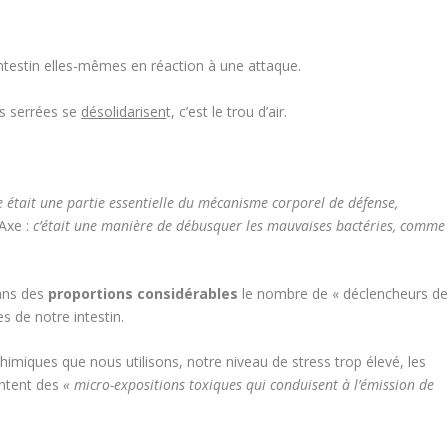
’intestin elles-mêmes en réaction à une attaque.
ns serrées se
désolidarisen
t, c’est le trou d’air.
ne était une partie essentielle du mécanisme corporel de défense,
 Axe :
c’était une manière de débusquer les mauvaises bactéries, comme
ans des
proportions considérables
le nombre de « déclencheurs d
s de notre intestin.
chimiques que nous utilisons, notre niveau de stress trop élevé, les
ntent des
« micro-expositions toxiques qui conduisent à l’émission de