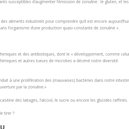
nts susceptibles d’augmenter l’émission de zonuline : le gluten, et les
on des aliments industriels pour comprendre qu’il est encore aujourd’hui
 dans l’organisme d’une production quasi-constante de zonuline ».
 chimiques et des antibiotiques, dont le « développement, comme celu
chimiques et autres tueurs de microbes a décimé notre diversité
onduit à une prolifération des (mauvaises) bactéries dans notre intesti
verture par la zonuline.»
caséine des laitages, l’alcool, le sucre ou encore les glucides raffinés.
e tirer ?
EU