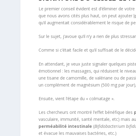
Le premier conseil évident est d’éliminer de votre
que nous avons cités plus haut, on peut ajouter
l
qu’il augmentait considérablement le risque de per
Sur le sujet, j’avoue qu’il n’y a rien de plus stres
Comme si c’était facile et qu’il suffisait de le déci
En attendant, je veux juste signaler quelques pist
émotionnel : les massages, qui réduisent le niveau 
une tisane de camomille, de valériane ou de passif
un complément de magnésium (500 mg par jour), la 
Ensuite, vient l’étape du « colmatage ».
Les chercheurs ont montré l’effet bénéfique des
vasculaire, immunité, santé mentale, etc) mais a
perméabilité intestinale
(
Bifidobacterium bifid
et évacue les mauvaises bactéries, etc.)