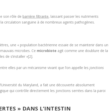
oue son rôle de
barrière filtrante
, laissant passer les nutriments
 et la circulation sanguine à de nombreux agents pathogènes.
 mètres, une « population bactérienne essaie de se maintenir dans un
e mauvais microbes. Ce
microbiote
agit comme une doublure de la
s de s’installer »[2].
s entre elles par un mécanisme vivant que l’on appelle les
jonctions
e l’Université du Maryland, a fait une découverte absolument
ogique qui contrôle directement les jonctions serrées dans la paroi
RTES » DANS L’INTESTIN