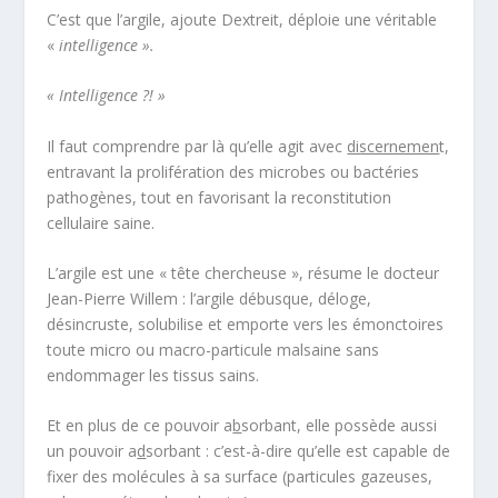
C’est que l’argile, ajoute Dextreit, déploie une véritable
«
intelligence ».
« Intelligence ?! »
Il faut comprendre par là qu’elle agit avec
discernemen
t,
entravant la prolifération des microbes ou bactéries
pathogènes, tout en favorisant la reconstitution
cellulaire saine.
L’argile est une « tête chercheuse », résume le docteur
Jean-Pierre Willem : l’argile débusque, déloge,
désincruste, solubilise et emporte vers les émonctoires
toute micro ou macro-particule malsaine sans
endommager les tissus sains.
Et en plus de ce pouvoir a
b
sorbant, elle possède aussi
un pouvoir a
d
sorbant : c’est-à-dire qu’elle est capable de
fixer des molécules à sa surface (particules gazeuses,