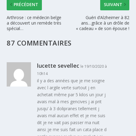
PRÉCÉDENT
SUIVANT
Arthrose : ce médecin belge
Guéri d’Alzheimer à 82
a découvert un remède très
ans…grâce à un drôle de
spécial…
« cadeau » de son épouse !
87 COMMENTAIRES
lucette sevellec
le 19/10/2020 à
10h14
il y a des années que je me soigne
avec l argile verte surtout j en
achetait même par 5 kilos un jour j
avais mal à mes gencives j ai prit
jusqu’ à 3 dolipranes tellement j
avais mal aucun effet et je me suis
dit je ne vait pas passer ma nuit
ainsi ;je me suis fait un cata place d