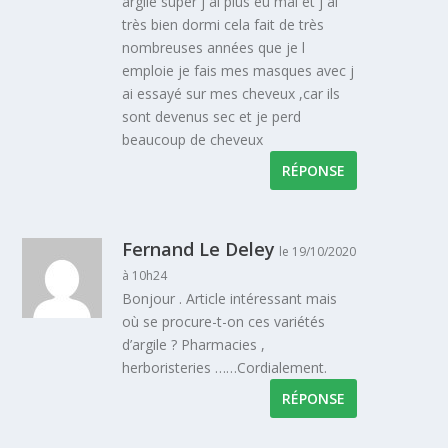
argile super j ai plus eu mal et j ai
très bien dormi cela fait de très
nombreuses années que je l
emploie je fais mes masques avec j
ai essayé sur mes cheveux ,car ils
sont devenus sec et je perd
beaucoup de cheveux
RÉPONSE
Fernand Le Deley
le 19/10/2020
à 10h24
Bonjour . Article intéressant mais
où se procure-t-on ces variétés
d’argile ? Pharmacies ,
herboristeries ……Cordialement.
RÉPONSE