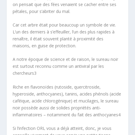
on pensait que des fées venaient se cacher entre ses
pétales, pour s’abriter du mal.
Car cet arbre était pour beaucoup un symbole de vie.
L’un des derniers à s’effeuiller, l’un des plus rapides à
renaître, il était souvent planté à proximité des
maisons, en guise de protection.
A notre époque de science et de raison, le sureau noir
est surtout reconnu comme un antiviral par les
chercheurs
3
Riche en flavonoïdes (rutoside, quercitroside,
hyperoside, anthocyanes), tanins, acides phénols (acide
caféique, acide chlorogénique) et mucilages, le sureau
noir possède aussi de solides propriétés anti-
inflammatoires – notamment du fait des anthocyanes
4
Si l’infection ORL vous a déjà atteint, donc, je vous