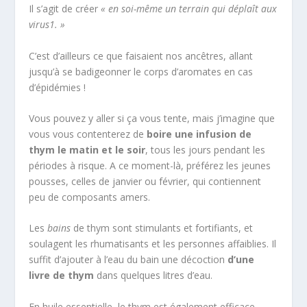
Il s’agit de créer
« en soi-même un terrain qui déplaît aux
virus
1
. »
C’est d’ailleurs ce que faisaient nos ancêtres, allant
jusqu’à se badigeonner le corps d’aromates en cas
d’épidémies !
Vous pouvez y aller si ça vous tente, mais j’imagine que
vous vous contenterez de
boire une infusion de
thym le matin et le soir
, tous les jours pendant les
périodes à risque. A ce moment-là, préférez les jeunes
pousses, celles de janvier ou février, qui contiennent
peu de composants amers.
Les
bains
de thym sont stimulants et fortifiants, et
soulagent les rhumatisants et les personnes affaiblies. Il
suffit d’ajouter à l’eau du bain une décoction
d’une
livre de thym
dans quelques litres d’eau.
En huile essentielle, le thym est également efficace