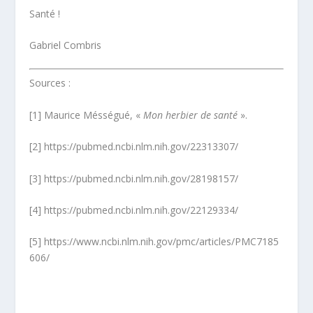
Santé !
Gabriel Combris
Sources :
[1] Maurice Mésségué, «
Mon herbier de santé
».
[2] https://pubmed.ncbi.nlm.nih.gov/22313307/
[3] https://pubmed.ncbi.nlm.nih.gov/28198157/
[4] https://pubmed.ncbi.nlm.nih.gov/22129334/
[5] https://www.ncbi.nlm.nih.gov/pmc/articles/PMC7185
606/