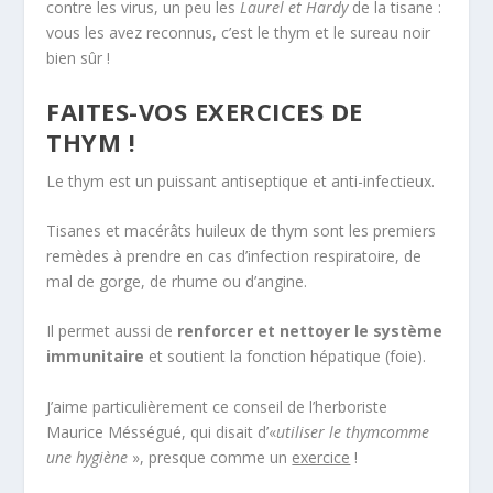
contre les virus, un peu les
Laurel et Hardy
de la tisane :
vous les avez reconnus, c’est le thym et le sureau noir
bien sûr !
FAITES-VOS EXERCICES DE
THYM !
Le thym est un puissant antiseptique et anti-infectieux.
Tisanes et macérâts huileux de thym sont les premiers
remèdes à prendre en cas d’infection respiratoire, de
mal de gorge, de rhume ou d’angine.
Il permet aussi de
renforcer et nettoyer le système
immunitaire
et soutient la fonction hépatique (foie).
J’aime particulièrement ce conseil de l’herboriste
Maurice Mésségué, qui disait d’«
utiliser le thym
comme
une hygiène
», presque comme un
exercice
!