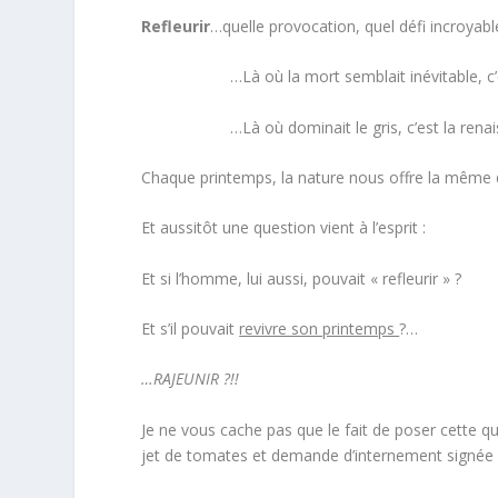
Refleurir
…quelle provocation, quel défi incroyable
…Là où la mort semblait inévitable, c’e
…Là où dominait le gris, c’est la rena
Chaque printemps, la nature nous offre la même 
Et aussitôt une question vient à l’esprit :
Et si l’homme, lui aussi, pouvait « refleurir » ?
Et s’il pouvait
revivre son printemps
?…
…RAJEUNIR ?!!
Je ne vous cache pas que le fait de poser cette q
jet de tomates et demande d’internement signée p