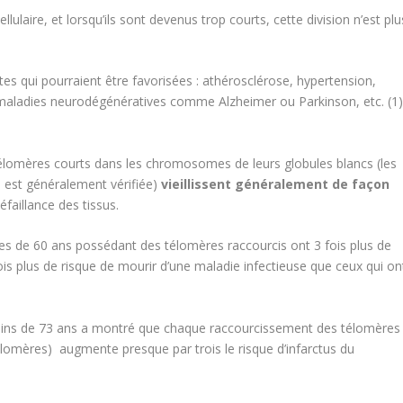
ulaire, et lorsqu’ils sont devenus trop courts, cette division n’est plu
ntes qui pourraient être favorisées : athérosclérose, hypertension,
s maladies neurodégénératives comme Alzheimer ou Parkinson, etc. (1
lomères courts dans les chromosomes de leurs globules blancs (les
s est généralement vérifiée)
vieillissent généralement de façon
faillance des tissus.
 de 60 ans possédant des télomères raccourcis ont 3 fois plus de
ois plus de risque de mourir d’une maladie infectieuse que ceux qui on
ins de 73 ans a montré que chaque raccourcissement des télomères
télomères) augmente presque par trois le risque d’infarctus du