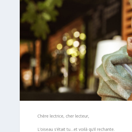
Chère lectrice, cher lecteur,
L’oiseau s’était tu…et voilà qu’il rechante.