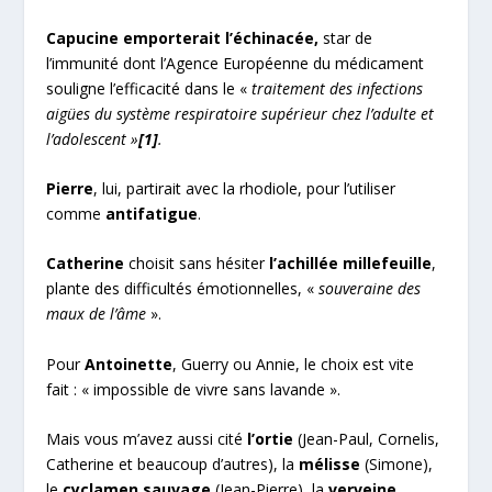
Capucine emporterait l’échinacée,
star de
l’immunité dont l’Agence Européenne du médicament
souligne l’efficacité dans le «
traitement des infections
aigües du système respiratoire supérieur chez l’adulte et
l’adolescent »
[1]
.
Pierre
, lui, partirait avec la rhodiole, pour l’utiliser
comme
antifatigue
.
Catherine
choisit sans hésiter
l’achillée millefeuille
,
plante des difficultés émotionnelles, «
souveraine des
maux de l’âme
».
Pour
Antoinette
, Guerry ou Annie, le choix est vite
fait : « impossible de vivre sans lavande ».
Mais vous m’avez aussi cité
l’ortie
(Jean-Paul, Cornelis,
Catherine et beaucoup d’autres), la
mélisse
(Simone),
le
cyclamen sauvage
(Jean-Pierre), la
verveine