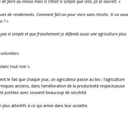
 de faire au mieux mais si c’était si simple que cela, ça se saurait. »
ques de rendements. Comment fait-on pour vivre sans récolte. Si on vou
s ? »
st pas si simple et que franchement je défends aussi une agriculture plus
 volontiers.
lanc tout noir ».
t le fait que chaque jour, un agriculteur passe au bio ; l’agriculture
hniques anciens, dans l’amélioration de la productivité respectueuse
ont portées avec souvent beaucoup de sincérité.
lus attentifs à ce qui arrive dans leur assiette.