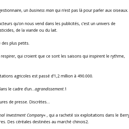
 gestionnaire, un
business man
qui n’est pas là pour parler aux oiseaux.
cteurs qu’on nous vend dans les publicités, c’est un univers de
icides, de la viande ou du lait.
des plus petits.
 respirer, qui croient que ce sont les saisons qui inspirent le rythme,
ations agricoles est passé d’1,2 million à 490.000.
dans le cadre d’un…
agrandissement
.
1
pures de presse. Discrètes…
nal Investment Company
« , qui a racheté six exploitations dans le Berr
ères. Des céréales destinées au marché chinois
2
.