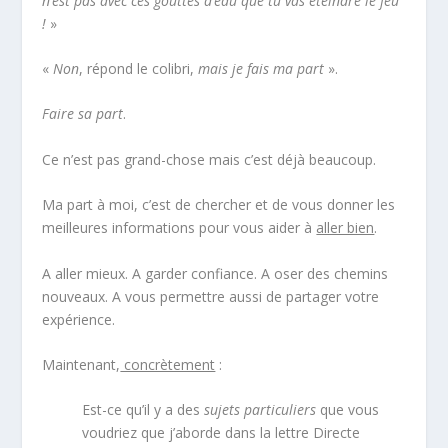
n’est pas avec ces gouttes d’eau que tu vas éteindre le feu
!
»
«
Non
, répond le colibri,
mais je fais ma part
».
Faire sa part
.
Ce n’est pas grand-chose mais c’est déjà beaucoup.
Ma part à moi, c’est de chercher et de vous donner les
meilleures informations pour vous aider à
aller bien
.
A aller mieux. A garder confiance. A oser des chemins
nouveaux. A vous permettre aussi de partager votre
expérience.
Maintenant,
concrètement
:
Est-ce qu’il y a des
sujets particuliers
que vous
voudriez que j’aborde dans la lettre Directe