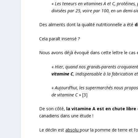
«
Les teneurs en vitamines A et C, protéines,
divisées par 25, voire par 100, en un demi-si
Des aliments dont la qualité nutritionnelle a été
d
Cela paraît insensé ?
Nous avons déjà évoqué dans cette lettre le cas
«
Hier, quand nos grands-parents croquaien
vitamine
C
, indispensable
à
la fabrication e
«
Aujourd
’
hui, les supermarch
é
s nous propos
de vitamine
C
»
[3]
De son côté,
la vitamine
A est en chute libre
canadiens dans une étude !
Le déclin est
absolu
pour la pomme de terre et l’