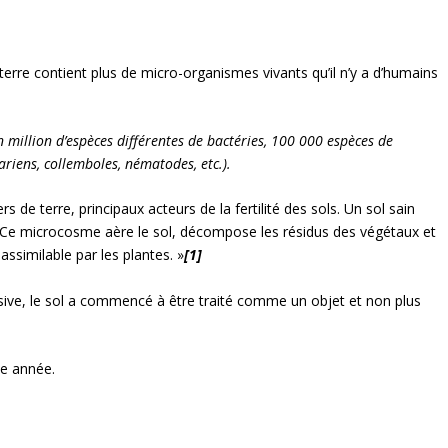
 terre contient plus de micro-organismes vivants qu’il n’y a d’humains
n million d’espèces différentes de bactéries, 100 000 espèces de
riens, collemboles, nématodes, etc.).
rs de terre, principaux acteurs de la fertilité des sols. Un sol sain
 Ce microcosme aère le sol, décompose les résidus des végétaux et
ssimilable par les plantes. »
[1]
nsive, le sol a commencé à être traité comme un objet et non plus
ue année.