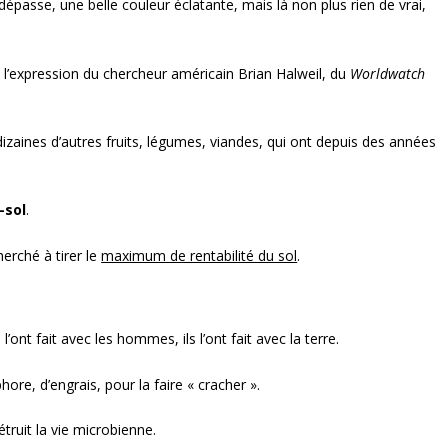
dépasse, une belle couleur éclatante, mais là non plus rien de vrai,
e l’expression du chercheur américain Brian Halweil, du
Worldwatch
 dizaines d’autres fruits, légumes, viandes, qui ont depuis des années
-sol
.
herché à tirer le
maximum de rentabilité du sol
.
’ont fait avec les hommes, ils l’ont fait avec la terre.
ore, d’engrais, pour la faire « cracher ».
truit la vie microbienne.