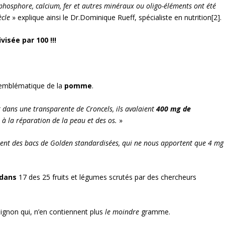
 phosphore, calcium, fer et autres minéraux ou oligo-éléments ont été
ècle
» explique ainsi le Dr.Dominique Rueff, spécialiste en nutrition
[2]
.
ivisée par 100 !!!
 emblématique de la
pomme
.
t dans une
transparente de Croncels
, ils avalaient
400
mg de
t
à
la r
é
paration de la peau et des os.
»
ent des bacs de Golden standardis
é
es, qui ne nous apportent que 4
mg
 dans
17 des 25 fruits et légumes scrutés par des chercheurs
oignon qui, n’en contiennent plus
le moindre
gramme.