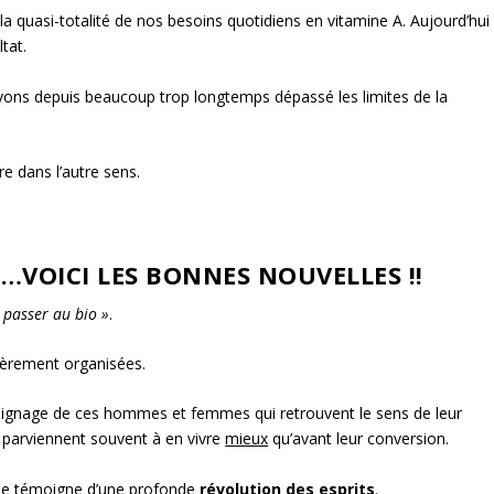
la quasi-totalité de nos besoins quotidiens en vitamine A. Aujourd’hui i
tat.
 avons depuis beaucoup trop longtemps dépassé les limites de la
e dans l’autre sens.
VOICI LES BONNES NOUVELLES !!
 passer au bio »
.
ièrement organisées.
moignage de ces hommes et femmes qui retrouvent le sens de leur
i parviennent souvent à en vivre
mieux
qu’avant leur conversion.
che témoigne d’une profonde
révolution des esprits
.