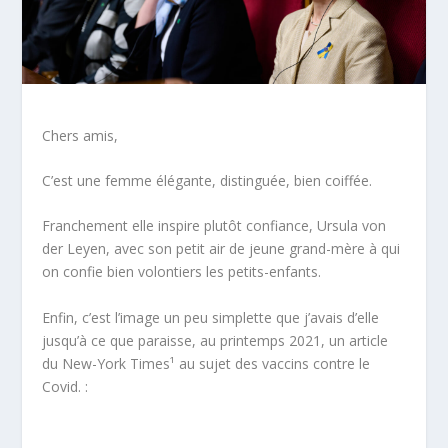
Chers amis,
C’est une femme élégante, distinguée, bien coiffée.
Franchement elle inspire plutôt confiance, Ursula von
der Leyen, avec son petit air de jeune grand-mère à qui
on confie bien volontiers les petits-enfants.
Enfin, c’est l’image un peu simplette que j’avais d’elle
jusqu’à ce que paraisse, au printemps 2021, un article
du
New-York Times
¹ au sujet des vaccins contre le
Covid. :