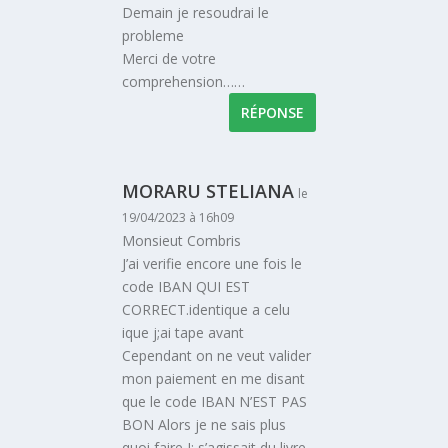
Demain je resoudrai le
probleme
Merci de votre
comprehension……
RÉPONSE
MORARU STELIANA
le
19/04/2023 à 16h09
Monsieut Combris
J’ai verifie encore une fois le
code IBAN QUI EST
CORRECT.identique a celu
ique j;ai tape avant
Cependant on ne veut valider
mon paiement en me disant
que le code IBAN N’EST PAS
BON Alors je ne sais plus
quoi faire I; s’agissait du livre