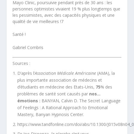
Mayo Clinic, poursuivie pendant près de 30 ans : les
personnes optimistes vivaient 19 % plus longtemps que
les pessimistes, avec des capacités physiques et une
qualité de vie meilleures !
7
Santé !
Gabriel Combris
Sources :
D’après l’
Association Médicale Américaine
(AMA), la
plus importante association de médecins et
d’étudiants en médecine des Etats-Unis,
75
% des
problèmes de santé sont causés par
nos…
émotions :
BANYAN, Calvin D. The Secret Language
of Feelings : A Rational Approach to Emotional
Mastery, Banyan Hypnosis Center.
https://www.tandfonline.com/doi/abs/10.1300/J015v08n04_
Dr Joe Dispenza,
le placebo c’est vous
.