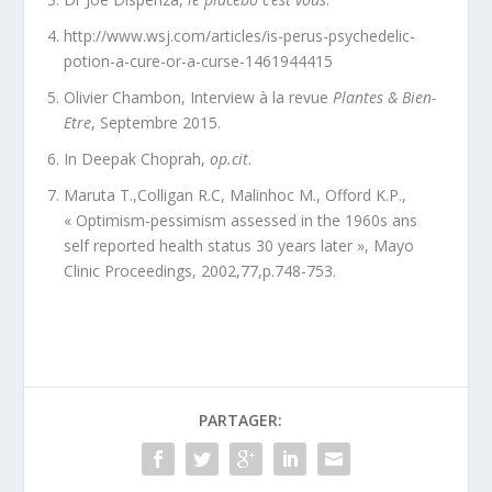
http://www.wsj.com/articles/is-perus-psychedelic-
potion-a-cure-or-a-curse-1461944415
Olivier Chambon, Interview à la revue
Plantes & Bien-
Etre
, Septembre 2015.
In Deepak Choprah,
op.cit
.
Maruta T.,Colligan R.C, Malinhoc M., Offord K.P.,
« Optimism-pessimism assessed in the 1960s ans
self reported health status 30 years later », Mayo
Clinic Proceedings, 2002,77,p.748-753.
PARTAGER: