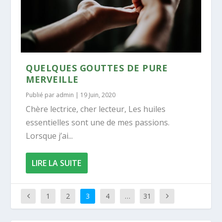
QUELQUES GOUTTES DE PURE
MERVEILLE
Publié par
admin
|
19 Juin, 2020
Chère lectrice, cher lecteur, Les huiles
essentielles sont une de mes passions.
Lorsque j’ai...
LIRE LA SUITE
1
2
3
4
…
31