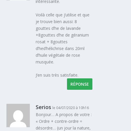
intéressante.
Voilà celle que j’utilise et que
je trouve bien aussi: 8
gouttes d’he de lavande
+8gouttes d’he de géranium
rosat + 8gouttes
d’hed’hélichrise dans 20ml
d’huile végétale de rose
musquée.
J’en suis très satisfaite.
RÉPONSE
Serios
le 04/07/2020 à 10h16
Bonjour… A propos de votre :
« Ordre + contre-ordre =
désordre… (un jour la nature,