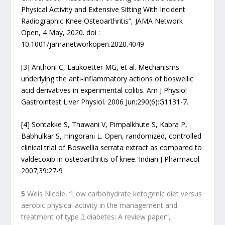
Physical Activity and Extensive Sitting With Incident
Radiographic Knee Osteoarthritis”, JAMA Network
Open, 4 May, 2020. doi :
10.1001/jamanetworkopen.2020.4049
[3] Anthoni C, Laukoetter MG, et al. Mechanisms
underlying the anti-inflammatory actions of boswellic
acid derivatives in experimental colitis. Am J Physiol
Gastrointest Liver Physiol. 2006 Jun;290(6):G1131-7.
[4] Sontakke S, Thawani V, Pimpalkhute S, Kabra P,
Babhulkar S, Hingorani L. Open, randomized, controlled
clinical trial of Boswellia serrata extract as compared to
valdecoxib in osteoarthritis of knee. Indian J Pharmacol
2007;39:27-9
5
Weis Nicole, “Low carbohydrate ketogenic diet versus
aerobic physical activity in the management and
treatment of type 2 diabetes: A review paper”,