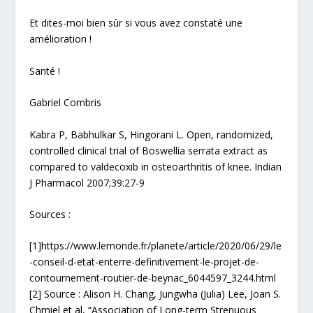
Et dites-moi bien sûr si vous avez constaté une
amélioration !
Santé !
Gabriel Combris
Kabra P, Babhulkar S, Hingorani L. Open, randomized,
controlled clinical trial of Boswellia serrata extract as
compared to valdecoxib in osteoarthritis of knee. Indian
J Pharmacol 2007;39:27-9
Sources :
[1]https://www.lemonde.fr/planete/article/2020/06/29/le
-conseil-d-etat-enterre-definitivement-le-projet-de-
contournement-routier-de-beynac_6044597_3244.html
[2] Source : Alison H. Chang, Jungwha (Julia) Lee, Joan S.
Chmiel et al, “Association of Long-term Strenuous