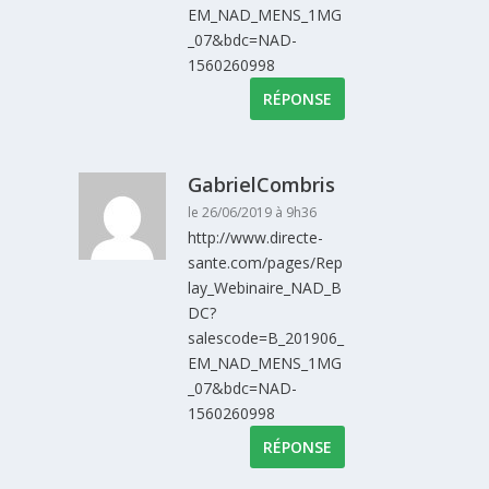
EM_NAD_MENS_1MG
_07&bdc=NAD-
1560260998
RÉPONSE
GabrielCombris
le 26/06/2019 à 9h36
http://www.directe-
sante.com/pages/Rep
lay_Webinaire_NAD_B
DC?
salescode=B_201906_
EM_NAD_MENS_1MG
_07&bdc=NAD-
1560260998
RÉPONSE