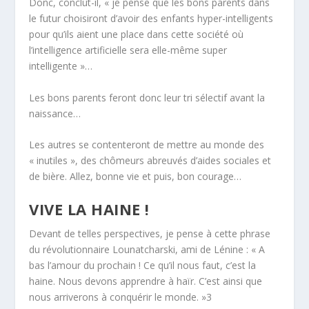
Donc, conclut-il, « je pense que les
bons parents
dans
le futur choisiront d’avoir des enfants hyper-intelligents
pour qu’ils aient une place dans cette société où
l’intelligence artificielle sera elle-même super
intelligente »…
Les
bons parents
feront donc leur tri sélectif avant la
naissance…
Les autres se contenteront de mettre au monde des
« inutiles », des chômeurs abreuvés d’aides sociales et
de bière. Allez, bonne vie et puis, bon courage…
VIVE LA HAINE !
Devant de telles perspectives, je pense à cette phrase
du révolutionnaire Lounatcharski, ami de Lénine : «
A
bas l’amour du prochain ! Ce qu’il nous faut, c’est la
haine. Nous devons apprendre à haïr. C’est ainsi que
nous arriverons à conquérir le monde.
»
3