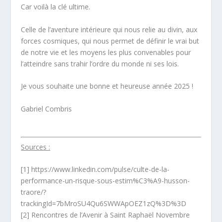
Car voilà la clé ultime.
Celle de l’aventure intérieure qui nous relie au divin, aux
forces cosmiques, qui nous permet de définir le vrai but
de notre vie et les moyens les plus convenables pour
l’atteindre sans trahir l’ordre du monde ni ses lois.
Je vous souhaite une bonne et heureuse année 2025 !
Gabriel Combris
Sources :
[1] https://www.linkedin.com/pulse/culte-de-la-
performance-un-risque-sous-estim%C3%A9-husson-
traore/?
trackingId=7bMroSU4Qu6SWWApOEZ1zQ%3D%3D
[2] Rencontres de l’Avenir à Saint Raphaël Novembre