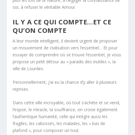
plus les lois de la Nature, à négliger la connaissance de
soi, à refuser le véritable Amour.
IL Y A CE QUI COMPTE…ET CE
QU’ON COMPTE
A leur
monde intelligent,
il devient urgent de proposer
un mouvement de civilisation vers
l’essentiel
… Et pour
essayer de comprendre où se trouve l’essentiel, je vous
propose un petit détour au « paradis des inutiles », la
ville de Lourdes.
Personnellement, j’ai eu la chance d’y aller à plusieurs
reprises.
Dans cette ville incroyable, où tout s’achète et se vend,
l’espoir, le miracle, la souffrance, on croise également
l’
authentique humanité
, celle qui intègre aussi les
fragiles, les cabossés, les malades, les « bas de
plafond », pour
composer un tout
.