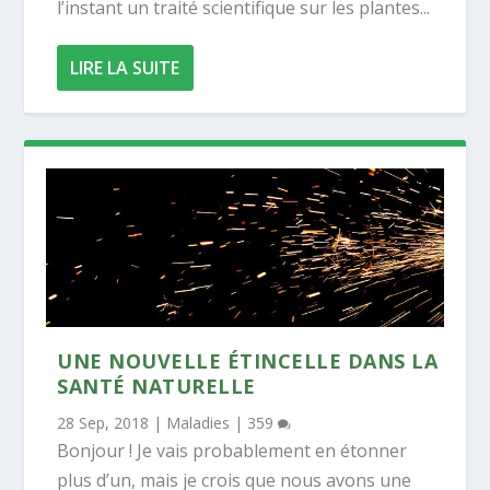
l’instant un traité scientifique sur les plantes...
LIRE LA SUITE
UNE NOUVELLE ÉTINCELLE DANS LA
SANTÉ NATURELLE
28 Sep, 2018
|
Maladies
|
359
Bonjour ! Je vais probablement en étonner
plus d’un, mais je crois que nous avons une