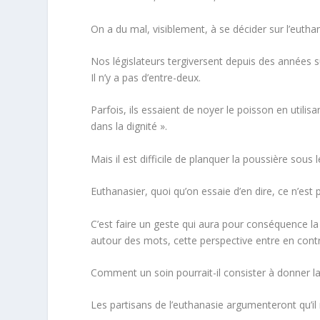
On a du mal, visiblement, à se décider sur l’eutha
Nos législateurs tergiversent depuis des années s
Il n’y a pas d’entre-deux.
Parfois, ils essaient de noyer le poisson en utili
dans la dignité
».
Mais il est difficile de planquer la poussière sous l
Euthanasier, quoi qu’on essaie d’en dire, ce n’est p
C’est faire un geste qui aura pour conséquence la
autour des mots, cette perspective entre en contr
Comment un
soin
pourrait-il consister à
donner l
Les partisans de l’euthanasie argumenteront qu’il 