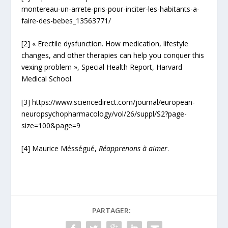
montereau-un-arrete-pris-pour-inciter-les-habitants-a-
faire-des-bebes_13563771/
[2]
« Erectile dysfunction. How medication, lifestyle
changes, and other therapies can help you conquer this
vexing problem », Special Health Report, Harvard
Medical School.
[3]
https://www.sciencedirect.com/journal/european-
neuropsychopharmacology/vol/26/suppl/S2?page-
size=100&page=9
[4]
Maurice Mésségué,
Réapprenons à aimer
.
PARTAGER: