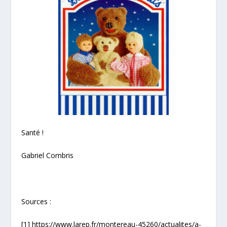
Santé !
Gabriel Combris
Sources :
[1]
https://www.larep.fr/montereau-45260/actualites/a-