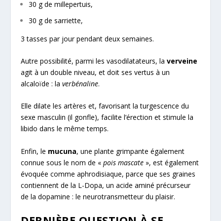
30 g de millepertuis,
30 g de sarriette,
3 tasses par jour pendant deux semaines.
Autre possibilité, parmi les vasodilatateurs, la
verveine
agit à un double niveau, et doit ses vertus à un
alcaloïde : la
verbénaline
.
Elle dilate les artères et, favorisant la turgescence du
sexe masculin (il gonfle), facilite l’érection et stimule la
libido dans le même temps.
Enfin, le
mucuna
, une plante grimpante également
connue sous le nom de «
pois mascate
», est également
évoquée comme aphrodisiaque, parce que ses graines
contiennent de la L-Dopa, un acide aminé précurseur
de la dopamine : le neurotransmetteur du plaisir.
DERNIÈRE QUESTION À SE