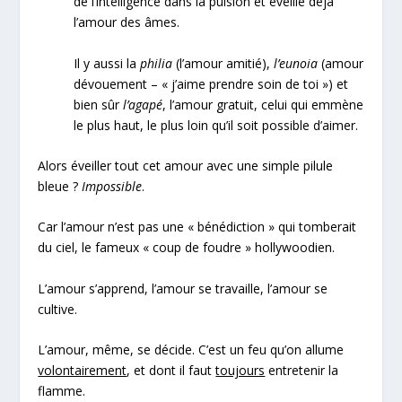
de l’intelligence dans la pulsion et éveille déjà
l’amour des âmes.
Il y aussi la
philia
(l’amour amitié),
l’eunoia
(amour
dévouement – « j’aime prendre soin de toi ») et
bien sûr
l’agapé
, l’amour gratuit, celui qui emmène
le plus haut, le plus loin qu’il soit possible d’aimer.
Alors éveiller tout cet amour avec une simple pilule
bleue ?
Impossible
.
Car l’amour n’est pas une « bénédiction » qui tomberait
du ciel, le fameux « coup de foudre » hollywoodien.
L’amour s’apprend, l’amour se travaille, l’amour se
cultive.
L’amour, même, se décide. C’est un feu qu’on allume
volontairement
, et dont il faut
toujours
entretenir la
flamme.