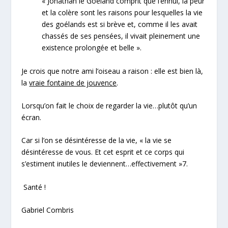
«
Jonathan le Goéland comprit que l’ennui, la peur
et la colère sont les raisons pour lesquelles la vie
des goélands est si brève et, comme il les avait
chassés de ses pensées, il vivait pleinement une
existence prolongée et belle
».
Je crois que notre ami l’oiseau a raison : elle est bien là,
la
vraie fontaine de jouvence
.
Lorsqu’on fait le choix de regarder la vie…plutôt qu’un
écran.
Car si l’on se désintéresse de la vie, «
la vie se
désintéresse de vous. Et cet esprit et ce corps qui
s’estiment inutiles le deviennent…effectivement
»
7
.
Santé !
Gabriel Combris