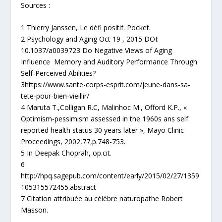
Sources :
1 Thierry Janssen, Le défi positif. Pocket.
2 Psychology and Aging Oct 19 , 2015 DOI:
10.1037/a0039723 Do Negative Views of Aging
Influence Memory and Auditory Performance Through
Self-Perceived Abilities?
3https://www.sante-corps-esprit.com/jeune-dans-sa-
tete-pour-bien-vieillir/
4 Maruta T.,Colligan R.C, Malinhoc M., Offord K.P., «
Optimism-pessimism assessed in the 1960s ans self
reported health status 30 years later », Mayo Clinic
Proceedings, 2002,77,p.748-753.
5 In Deepak Choprah, op.cit.
6
http://hpq.sagepub.com/content/early/2015/02/27/1359
105315572455.abstract
7 Citation attribuée au célèbre naturopathe Robert
Masson.