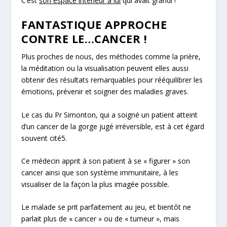
C’est
son espace intérieur à lui
qui avait grandi !
FANTASTIQUE APPROCHE
CONTRE LE…CANCER !
Plus proches de nous, des méthodes comme la
prière
,
la
méditation
ou la
visualisation
peuvent elles aussi
obtenir des résultats remarquables pour rééquilibrer les
émotions, prévenir et soigner des maladies graves.
Le cas du Pr Simonton, qui a soigné un patient atteint
d’un
cancer de la gorge jugé irréversible
, est à cet égard
souvent cité
5
.
Ce médecin apprit à son patient à se « figurer » son
cancer ainsi que son système immunitaire, à les
visualiser de la façon la plus imagée possible.
Le malade se prit parfaitement au jeu, et bientôt ne
parlait plus de «
cancer
» ou de «
tumeur
», mais