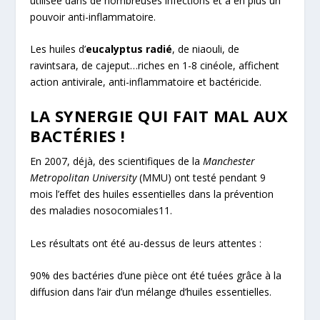
utilisée dans de nombreuses infections et a en plus un
pouvoir anti-inflammatoire.
Les huiles d’
eucalyptus radié
, de niaouli, de
ravintsara, de cajeput…riches en 1-8 cinéole, affichent
action antivirale, anti-inflammatoire et bactéricide.
LA SYNERGIE QUI FAIT MAL AUX
BACTÉRIES !
En 2007, déjà, des scientifiques de la
Manchester
Metropolitan University
(MMU) ont testé pendant 9
mois l’effet des huiles essentielles dans la prévention
des maladies nosocomiales
11
.
Les résultats ont été au-dessus de leurs attentes :
90% des bactéries d’une pièce ont été tuées grâce à la
diffusion dans l’air d’un mélange d’huiles essentielles.