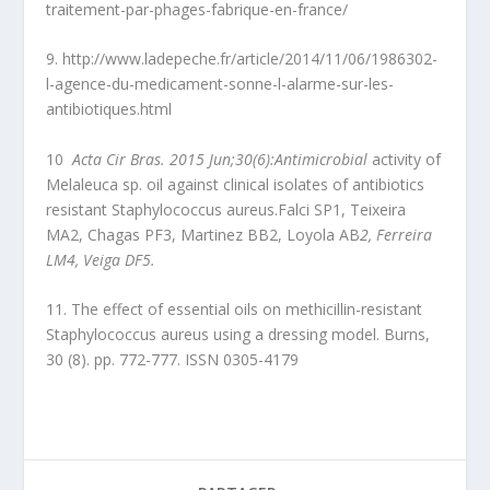
traitement-par-phages-fabrique-en-france/
9. http://www.ladepeche.fr/article/2014/11/06/1986302-
l-agence-du-medicament-sonne-l-alarme-sur-les-
antibiotiques.html
10
Acta Cir Bras.
2015 Jun;30(6):Antimicrobial
activity of
Melaleuca sp. oil against clinical isolates of antibiotics
resistant Staphylococcus aureus.
Falci SP
1
,
Teixeira
MA
2
,
Chagas PF
3
,
Martinez BB
2
,
Loyola AB
2
,
Ferreira
LM
4
,
Veiga DF
5
.
11. The effect of essential oils on methicillin-resistant
Staphylococcus aureus using a dressing model. Burns,
30 (8). pp. 772-777. ISSN 0305-4179