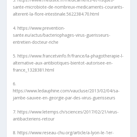
sante-microbiote-de-nombreux-medicaments-courants-
alterent-la-flore-intestinale.5622384.70.html
4. https://www.prevention-
sante.eu/actus/bacteriophages-virus-guerisseurs-
entretien-docteur-riche
5. https://www.francetvinfo.fr/france/la-phagotherapie-l-
alternative-aux-antibiotiques-bientot-autorisee-en-
france_1328381.html
6.
https://www.ledauphine.com/vaucluse/2013/02/04/sa-
jambe-sauvee-en-georgie-par-des-virus-guerisseurs
7. https://www.letemps.ch/sciences/2017/02/21/virus-
antibacteriens-retour
8. https://www.reseau-chu.org/article/a-lyon-le-1er-