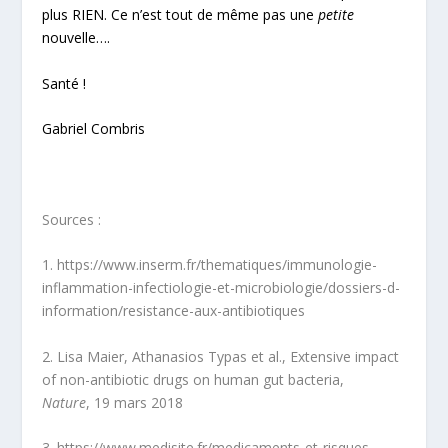
plus RIEN. Ce n’est tout de même pas une
petite
nouvelle….
Santé !
Gabriel Combris
Sources :
1. https://www.inserm.fr/thematiques/immunologie-
inflammation-infectiologie-et-microbiologie/dossiers-d-
information/resistance-aux-antibiotiques
2. Lisa Maier, Athanasios Typas et al., Extensive impact
of non-antibiotic drugs on human gut bacteria,
Nature
, 19 mars 2018
3. https://www.medisite.fr/medicaments-et-risques-