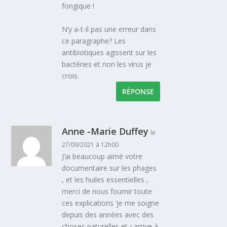
fongique !
N’y a-t-il pas une erreur dans
ce paragraphe? Les
antibiotiques agissent sur les
bactéries et non les virus je
crois.
RÉPONSE
Anne -Marie Duffey
le
27/09/2021 à 12h00
J’ai beaucoup aimé votre
documentaire sur les phages
, et les huiles essentielles ,
merci de nous fournir toute
ces explications ‘je me soigne
depuis des années avec des
choses naturelles et j arrive à