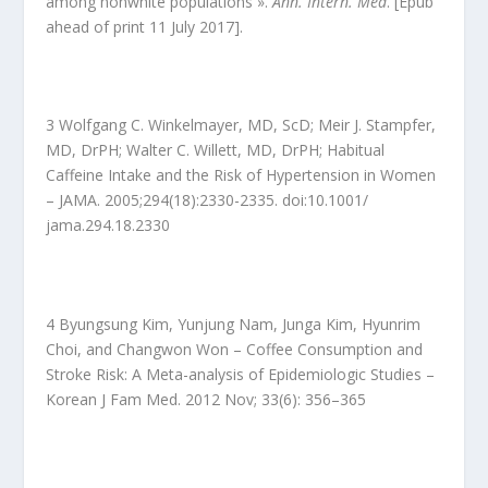
among nonwhite populations ».
Ann. Intern. Med
. [Epub
ahead of print 11 July 2017].
3 Wolfgang C. Winkelmayer, MD, ScD; Meir J. Stampfer,
MD, DrPH; Walter C. Willett, MD, DrPH; Habitual
Caffeine Intake and the Risk of Hypertension in Women
– JAMA. 2005;294(18):2330-2335. doi:10.1001/
jama.294.18.2330
4 Byungsung Kim, Yunjung Nam, Junga Kim, Hyunrim
Choi, and Changwon Won – Coffee Consumption and
Stroke Risk: A Meta-analysis of Epidemiologic Studies –
Korean J Fam Med. 2012 Nov; 33(6): 356–365