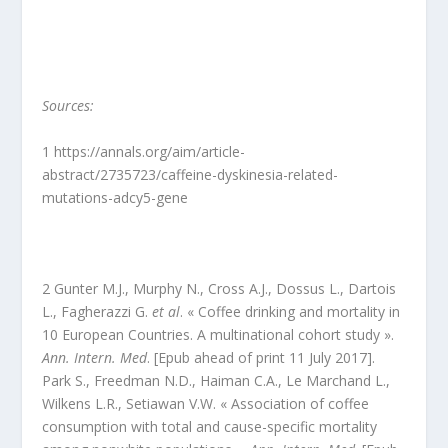
Sources:
1 https://annals.org/aim/article-
abstract/2735723/caffeine-dyskinesia-related-
mutations-adcy5-gene
2 Gunter M.J., Murphy N., Cross A.J., Dossus L., Dartois
L., Fagherazzi G.
et al
. « Coffee drinking and mortality in
10 European Countries. A multinational cohort study ».
Ann. Intern. Med
. [Epub ahead of print 11 July 2017].
Park S., Freedman N.D., Haiman C.A., Le Marchand L.,
Wilkens L.R., Setiawan V.W. « Association of coffee
consumption with total and cause-specific mortality