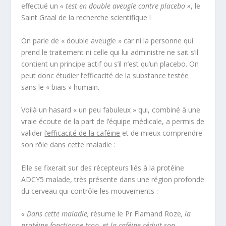
effectué un
« test en double aveugle contre placebo »
, le
Saint Graal de la recherche scientifique !
On parle de « double aveugle » car ni la personne qui
prend le traitement ni celle qui lui administre ne sait s’il
contient un principe actif ou s’il n’est qu’un placebo. On
peut donc étudier l’efficacité de la substance testée
sans le « biais » humain.
Voilà un hasard « un peu fabuleux » qui, combiné à une
vraie écoute de la part de l’équipe médicale, a permis de
valider
l’efficacité de la caféine
et de mieux comprendre
son rôle dans cette maladie :
Elle se fixerait sur des récepteurs liés à la protéine
ADCY5 malade, très présente dans une région profonde
du cerveau qui contrôle les mouvements :
« Dans cette maladie,
résume le Pr Flamand Roze
, la
protéine fonctionne trop, et la caféine réduit son