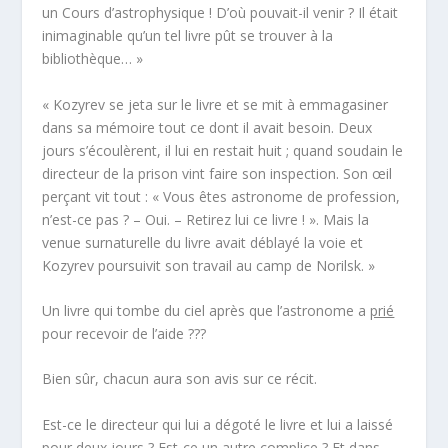
un
Cours d’astrophysique !
D’où pouvait-il venir ? Il était
inimaginable qu’un tel livre pût se trouver à la
bibliothèque… »
« Kozyrev se jeta sur le livre et se mit à emmagasiner
dans sa mémoire tout ce dont il avait besoin. Deux
jours s’écoulèrent, il lui en restait huit ; quand soudain le
directeur de la prison vint faire son inspection. Son œil
perçant vit tout : «
Vous êtes astronome de profession,
n’est-ce pas ? – Oui. – Retirez lui ce livre !
». Mais la
venue surnaturelle du livre avait déblayé la voie et
Kozyrev poursuivit son travail au camp de Norilsk. »
Un livre qui tombe du ciel après que l’astronome a
prié
pour recevoir de l’aide ???
Bien sûr, chacun aura son avis sur ce récit.
Est-ce le directeur qui lui a dégoté le livre et lui a laissé
pour deux jours ? Est-ce un autre complice ? Et dans