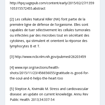
http://hpq.sagepub.com/content/early/2015/02/27/1359
105315572455.abstract
[2] Les cellules Natural Killer (NK) font partie de la
première ligne de défense de l’organisme. Elles sont
capables de tuer sélectivement les cellules tumorales
ou infectées par des microbes tout en sécrétant des
cytokines, qui stimulent et orientent la réponse des
lymphocytes B et T.
[3] http://www.ncbi.nlm.nih.gov/pubmed/26203459
[4] www.npr.org/sections/health-
shots/2015/11/23/456656055/gratitude-is-good-for-
the-soul-and-it-helps-the-heart-too
[5] Steptoe A, Kivimäki M. Stress and cardiovascular
disease: an update on current knowledge. Annu Rev
Public Health. 2013;34:337-54