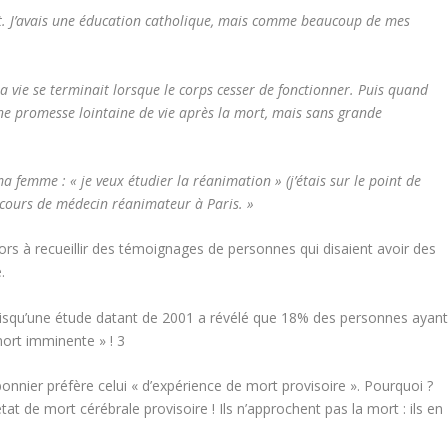
ant. J’avais une éducation catholique, mais comme beaucoup de mes
a vie se terminait lorsque le corps cesser de fonctionner. Puis quand
’une promesse lointaine de vie après la mort, mais sans grande
 ma femme : « je veux étudier la réanimation » (j’étais sur le point de
concours de médecin réanimateur à Paris. »
rs à recueillir des témoignages de personnes qui disaient avoir des
.
uisqu’une étude datant de 2001 a révélé que 18% des personnes ayan
mort imminente » !
3
nnier préfère celui « d’expérience de mort provisoire ». Pourquoi ?
t de mort cérébrale provisoire ! Ils n’approchent pas la mort : ils en