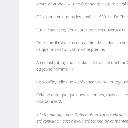
croire à l’au-delà »
1
une étonnante histoire de
té
C’était une nuit, dans les années 1980. Le Dr Cha
Sur la chaussée, deux corps sont recouverts d’un 
Pour eux, il n’y a plus rien à faire. Mais dans l
ce que, à son tour, la mort le prenne.
A cet instant, agenouillé dans le froid, le docte
du jeune homme » !
Ce souffle, telle une « présence vivante et joyeuse »
Cela ne dure que quelques secondes, mais ces sec
Charbonnier
2
.
« Cette nuit-là, après l’intervention, j’ai été ébran
été convaincu, c’est d’avoir été témoin de ce moment