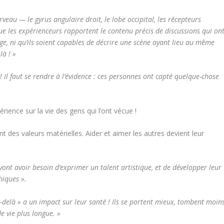
veau — le gyrus angulaire droit, le lobe occipital, les récepteurs
e les expérienceurs rapportent le contenu précis de discussions qui on
ge, ni qu’ils soient capables de décrire une scène ayant lieu au même
à ! »
! Il faut se rendre à l’évidence : ces personnes ont capté quelque-chose
érience sur la vie des gens qui l’ont vécue !
t des valeurs matérielles. Aider et aimer les autres devient leur
 vont avoir besoin d’exprimer un talent artistique, et de développer leur
hiques ».
u-delà » a un impact sur leur santé ! Ils se portent mieux, tombent moin
e vie plus longue. »