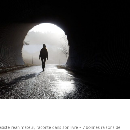
siste-réanimateur, raconte dans son livre « 7 bonnes raisons de