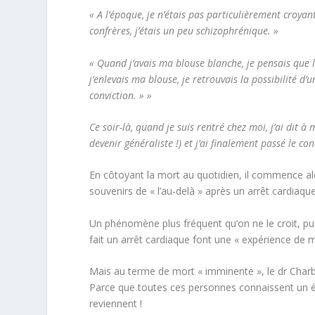
« A l’époque, je n’étais pas particulièrement croy
confrères, j’étais un peu schizophrénique. »
« Quand j’avais ma blouse blanche, je pensais que l
j’enlevais ma blouse, je retrouvais la possibilité d
conviction. » »
Ce soir-là, quand je suis rentré chez moi, j’ai dit à
devenir généraliste !) et j’ai finalement passé le 
En côtoyant la mort au quotidien, il commence alo
souvenirs de « l’au-delà » après un arrêt cardiaque
Un phénomène plus fréquent qu’on ne le croit, p
fait un arrêt cardiaque font une « expérience de 
Mais au terme de mort « imminente », le dr Charbo
Parce que toutes ces personnes connaissent un éta
reviennent !