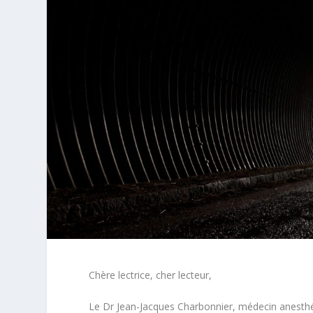
Chère lectrice, cher lecteur,
Le Dr Jean-Jacques Charbonnier, médecin anesthé