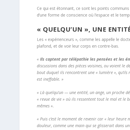
Ce qui est étonnant, ce sont les points communs de
d’une forme de conscience où l’espace et le temps
« QUELQU’UN », UNE ENTITÉ
Les « expérienceurs », comme les appelle le docteu
plafond, et de voir leur corps en contre-bas.
«
Ils captent par télépathie les pensées et les 
discussions dans des pièces voisines, ou voient le dé
bout duquel ils rencontrent une « lumière », qu’ils
est ineffable. »
« Là quelqu’un — une entité, un ange, un proche décé
« revue de vie » où ils ressentent tout le mal et le bi
mêmes ».
« Puis c’est le moment de revenir car « leur heure n
douleur, comme une main qui se glisserait dans un g