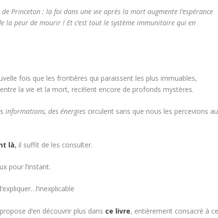
é de Princeton : la foi dans une vie après la mort augmente l’espérance
e de la peur de mourir ! Et c’est tout le système immunitaire qui en
velle fois que les frontières qui paraissent les plus immuables,
ntre la vie et la mort, recèlent encore de profonds mystères.
es
informations, des énergies
circulent sans que nous les percevions a
nt là
,
il suffit de les consulter.
x pour l’instant.
expliquer…l’inexplicable
s propose d’en découvrir plus dans
ce livre
, entièrement consacré à c