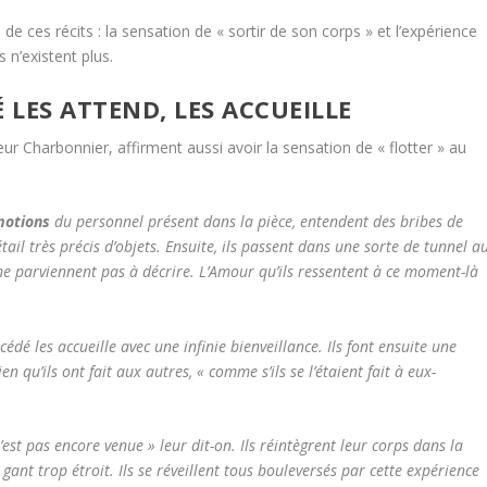
 ces récits : la sensation de « sortir de son corps » et l’expérience
 n’existent plus.
 LES ATTEND, LES ACCUEILLE
r Charbonnier, affirment aussi avoir la sensation de « flotter » au
émotions
du personnel présent dans la pièce, entendent des bribes de
tail très précis d’objets. Ensuite, ils passent dans une sorte de tunnel a
 ne parviennent pas à décrire. L’Amour qu’ils ressentent à ce moment-là
dé les accueille avec une infinie bienveillance. Ils font ensuite une
en qu’ils ont fait aux autres, « comme s’ils se l’étaient fait à eux-
’est pas encore venue » leur dit-on. Ils réintègrent leur corps dans la
ant trop étroit. Ils se réveillent tous bouleversés par cette expérience