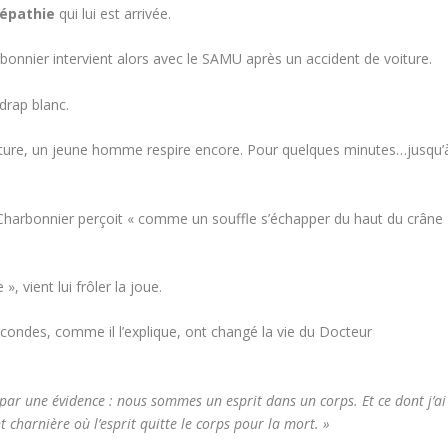
lépathie
qui lui est arrivée.
rbonnier intervient alors avec le SAMU après un accident de voiture.
drap blanc.
a voiture, un jeune homme respire encore. Pour quelques minutes…jusqu’
ur Charbonnier perçoit « comme un souffle s’échapper du haut du crâne
, vient lui frôler la joue.
ondes, comme il l’explique, ont changé la vie du Docteur
lé par une évidence : nous sommes un esprit dans un corps. Et ce dont j’ai
 charnière où l’esprit quitte le corps pour la mort. »