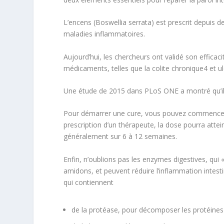
L’encens
(
Boswellia serrata
) est prescrit depuis 
maladies inflammatoires.
Aujourd’hui, les chercheurs ont validé son efficacit
médicaments, telles que la colite chronique
4
et u
Une étude de 2015 dans
PLoS ONE
a montré qu’il
Pour démarrer une cure, vous pouvez commencer p
prescription d’un thérapeute, la dose pourra attei
généralement sur 6 à 12 semaines.
Enfin, n’oublions pas les
enzymes digestives
, qui
amidons, et peuvent réduire l’inflammation intest
qui contiennent
de la protéase, pour décomposer les protéines