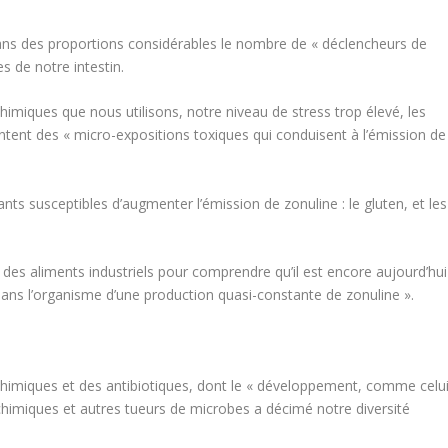
ans des
proportions considérables
le nombre de « déclencheurs de
s de notre intestin.
chimiques que nous utilisons, notre niveau de stress trop élevé, les
ntent des
« micro-expositions toxiques qui conduisent à l’émission de
nts susceptibles d’augmenter l’émission de zonuline : le gluten, et les
on des aliments industriels pour comprendre qu’il est encore aujourd’hui
 dans l’organisme d’une production quasi-constante de zonuline ».
 chimiques et des antibiotiques, dont le « développement, comme celu
chimiques et autres tueurs de microbes a décimé notre diversité