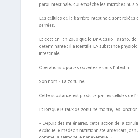
paroi intestinale, qui empêche les microbes nuisibl
Les cellules de la barrière intestinale sont reliée
serrées.
Et c’est en l’an 2000 que le Dr Alessio Fasano, d
déterminante : il a identifié LA substance physiol
intestinale.
Opérations « portes ouvertes » dans l’intestin
Son nom ? La
zonuline.
Cette substance est produite par les cellules de l
Et lorsque le taux de zonuline monte, les jonctio
«
Depuis des millénaires, cette action de la zonul
explique le médecin nutritionniste américain Josh
comme la salmonelle par exemple.
»