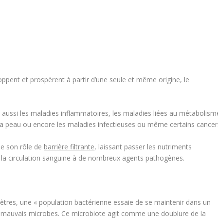
oppent et prospèrent à partir d’une seule et même origine, le
s aussi les maladies inflammatoires, les maladies liées au métabolism
e la peau ou encore les maladies infectieuses ou même certains cancer
oue son rôle de
barrière filtrante
, laissant passer les nutriments
 et la circulation sanguine à de nombreux agents pathogènes.
 mètres, une « population bactérienne essaie de se maintenir dans un
e mauvais microbes. Ce
microbiote
agit comme une doublure de la