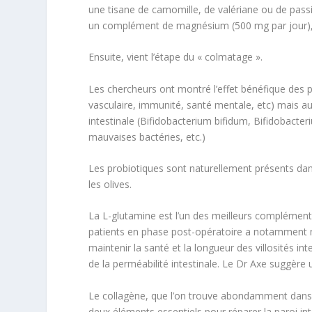
une tisane de camomille, de valériane ou de passif
un complément de magnésium (500 mg par jour), la 
Ensuite, vient l’étape du « colmatage ».
Les chercheurs ont montré l’effet bénéfique des
p
vasculaire, immunité, santé mentale, etc) mais a
intestinale
(
Bifidobacterium bifidum, Bifidobacter
mauvaises bactéries, etc.)
Les probiotiques sont naturellement présents dans
les olives.
La
L-glutamine
est l’un des meilleurs compléments
patients en phase post-opératoire a notamment m
maintenir la santé et la longueur des villosités in
de la perméabilité intestinale. Le Dr Axe suggère u
Le
collagène
, que l’on trouve abondamment dans le
deux éléments essentiels pour réparer la paroi 