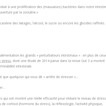
onduit à une prolifération des (mauvaises) bactéries dans notre intesti
verture par la zonuline.»
caséine des laitages, l’alcool, le sucre ou encore les glucides raffinés.
 alimentation les grands « perturbateurs intestinaux » : en plus de ceu
e stress
, dont une étude de 2014 parue dans la revue
Gut
3
a montré
méabilité intestinale.
sant que quelqu’un qui vous dit « arrête de stresser »…
der…
es qui ont montré une réelle efficacité pour réduire le niveau de stres
de cortisol (hormone du stress), la réflexologie, l’activité physique,