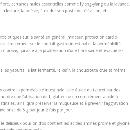
lore, certaines huiles essentielles comme l’ylang-ylang ou la lavande
lecture, la poésie, éteindre son poste de télévision, etc.
robiotiques
sur la santé en général (minceur, protection cardio-
ussi
directement sur le conduit gastro-intestinal et la perméabilité
ium breve
, qui aide à la prolifération d’une flore saine et évacue les
 les yaourts, le lait fermenté, le kéfir, la choucroute crue et même
 contre la perméabilité intestinale. Une étude du Lancet sur des
ontré que l’utilisation de L-glutamine en complément a aidé à
testinales, ainsi qu’à préserver la muqueuse et à prévenir l’aggravation
ne prise de 5 g par jour 2 fois par jour.
 délicieux bouillon d’os contient les acides aminés proline et glycine
intestinale endommagée.