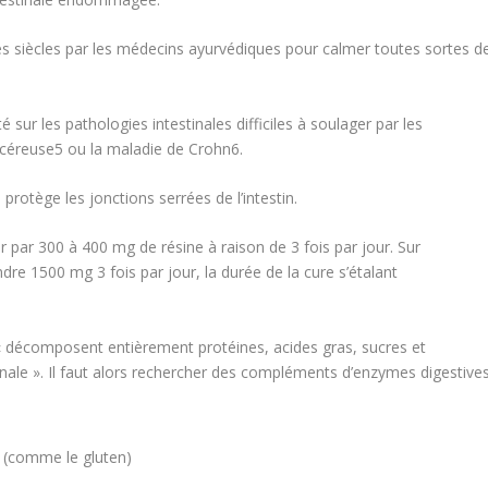
des siècles par les médecins ayurvédiques pour calmer toutes sortes d
é sur les pathologies intestinales difficiles à soulager par les
lcéreuse
5
ou la maladie de Crohn
6
.
 protège les jonctions serrées de l’intestin.
ar 300 à 400 mg de résine à raison de 3 fois par jour. Sur
ndre 1500 mg 3 fois par jour, la durée de la cure s’étalant
 « décomposent entièrement protéines, acides gras, sucres et
inale ». Il faut alors rechercher des compléments d’enzymes digestive
 (comme le gluten)