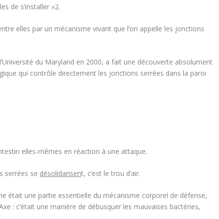
es de s’installer »
2
.
s entre elles par un mécanisme vivant que l’on appelle les
jonctions
e l’Université du Maryland en 2000, a fait une découverte absolument
ogique qui contrôle directement les jonctions serrées dans la paroi
’intestin elles-mêmes en réaction à une attaque.
ns serrées se
désolidarisen
t, c’est le trou d’air.
ine était une partie essentielle du mécanisme corporel de défense,
 Axe :
c’était une manière de débusquer les mauvaises bactéries,