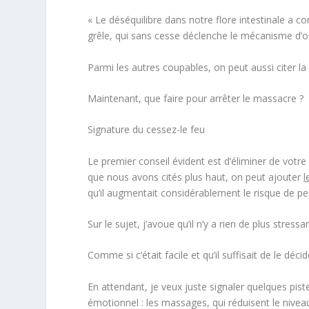
« Le déséquilibre dans notre flore intestinale a c
grêle, qui sans cesse déclenche le mécanisme d’ou
Parmi les autres coupables, on peut aussi citer la 
Maintenant, que faire pour arrêter le massacre ?
Signature du cessez-le feu
Le premier conseil évident est d’éliminer de votre
que nous avons cités plus haut, on peut ajouter
l
qu’il augmentait considérablement le risque de per
Sur le sujet, j’avoue qu’il n’y a rien de plus stres
Comme si c’était facile et qu’il suffisait de le déci
En attendant, je veux juste signaler quelques pist
émotionnel : les massages, qui réduisent le niveau 