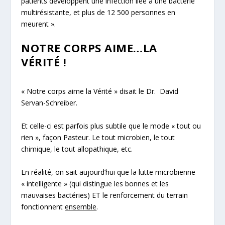
patients développent une infection liée à une bactérie
multirésistante, et plus de 12 500 personnes en
meurent »
.
NOTRE CORPS AIME…LA
VÉRITÉ !
«
Notre corps aime la Vérité
» disait le Dr. David
Servan-Schreiber.
Et celle-ci est parfois plus subtile que le mode « tout ou
rien », façon Pasteur. Le tout microbien, le tout
chimique, le tout allopathique, etc.
En réalité, on sait aujourd’hui que la lutte microbienne
« intelligente » (qui distingue les bonnes et les
mauvaises bactéries) ET le renforcement du terrain
fonctionnent
ensemble
.