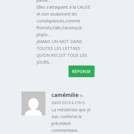
passe….
Elles s’attaquent à la CAUSE
et non seulument les
conséquences,comme
l’homéo,l’allo,l’aroma,la
phyto…
JAMAIS UN MOT DANS
TOUTES LES LETTRES
QU’ON RECOIT TOUS LES
JOURS…
RÉPONSE
camémilie
le
26/07/2019 à 21h15
La méziériste que je
suis confirme le
précédent
commentaire…