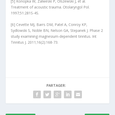
[5] Konopka W, Zalweski P, Olszewski J, et al.
Treatment of acoustic trauma. Otolaryngol Pol.
1997;51:281S-4S.
[6] Cevette MJ, Barrs DM, Patel A, Conroy KP,
Sydlowski S, Noble BN, Nelson GA, Stepanek J. Phase 2
study examining magnesium-dependent tinnitus. Int
Tinnitus J. 2011;16(2):168-73.
PARTAGER: