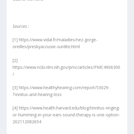
Sources :
[1] https://www.vidal.fr/maladies/nez-gorge-
oreilles/presbyacousie-surdite.html
[2]
https://www.ncbi.nlm.nih.gov/pmc/articles/PMC4906300
/
[3] https://www.healthyhearing.com/report/53029-
Tinnitus-and-hearing-loss
[4] https://www.health.harvard.edu/blog/tinnitus-ringing-
or-humming-in-your-ears-sound-therapy-is-one-option-
202112082654