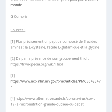
monde.
G Combris
Sources :
[1] Plus précisément un peptide composé de 3 acides
aminés : la L-cystéine, l’acide L-glutamique et la glycine
[2] De par la présence de son groupement thiol :
https://fr.wikipedia.org/wiki/Thiol
[3]
https://www.ncbi.nlm.nih.gov/pmc/articles/PMC3048347
/
[4] https://www.alternativesante.fr/coronavirus/covid-
19-la-micronutrition-grande-oubliee-du-debat