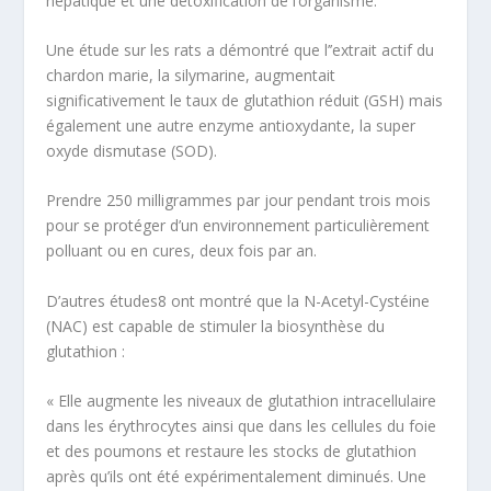
hépatique et une détoxification de l’organisme.
Une étude sur les rats a démontré que l’’extrait actif du
chardon marie, la silymarine, augmentait
significativement le taux de glutathion réduit (GSH) mais
également une autre enzyme antioxydante, la super
oxyde dismutase (SOD).
Prendre 250 milligrammes par jour pendant trois mois
pour se protéger d’un environnement particulièrement
polluant ou en cures, deux fois par an.
D’autres études
8
ont montré que
la N-Acetyl-Cystéine
(NAC)
est capable de stimuler la biosynthèse du
glutathion :
«
Elle augmente les niveaux de glutathion intracellulaire
dans les érythrocytes ainsi que dans les cellules du foie
et des poumons et restaure les stocks de glutathion
après qu’ils ont été expérimentalement diminués. Une