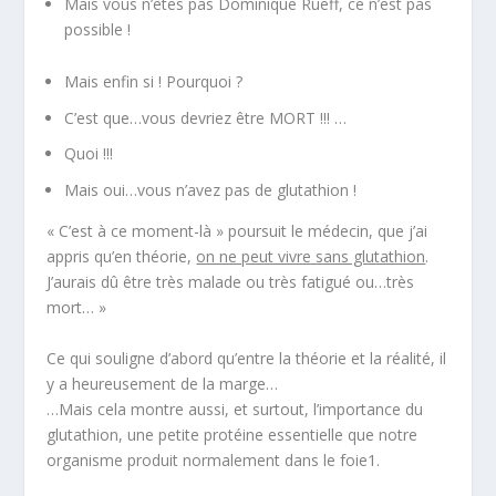
Mais vous n’êtes pas Dominique Rueff, ce n’est pas
possible !
Mais enfin si ! Pourquoi ?
C’est que…vous devriez être MORT !!! …
Quoi !!!
Mais oui…vous n’avez pas de glutathion !
«
C’est à ce moment-là »
poursuit le médecin
, que j’ai
appris qu’en théorie,
on ne peut vivre sans glutathion
.
J’aurais dû être très malade ou très fatigué ou…très
mort…
»
Ce qui souligne d’abord qu’entre la théorie et la réalité, il
y a heureusement de la marge…
…Mais cela montre aussi, et surtout, l’importance du
glutathion, une petite protéine essentielle que notre
organisme produit normalement dans le foie
1
.