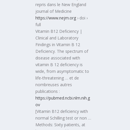
repris dans le New England
journal of Medicine
https://www.nejm.org
› doi ›
full
Vitamin B12 Deficiency |
Clinical and Laboratory
Findings in Vitamin B 12
Deficiency. The spectrum of
disease associated with
vitamin B 12 deficiency is
wide, from asymptomatic to
life-threatening … et de
nombreuses autres
publications :
https://pubmed.ncbi.nlm.nih.g
ov
[Vitamin B12 deficiency with
normal Schilling test or non …
Methods: Sixty patients, at