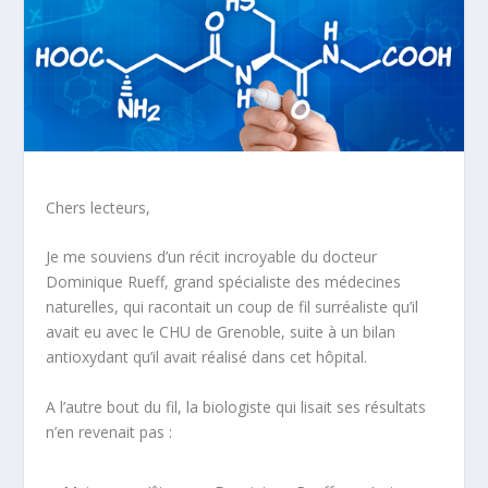
Chers lecteurs,
Je me souviens d’un récit incroyable du docteur
Dominique Rueff, grand spécialiste des médecines
naturelles, qui racontait un coup de fil
surréaliste
qu’il
avait eu avec le CHU de Grenoble, suite à un bilan
antioxydant qu’il avait réalisé dans cet hôpital.
A l’autre bout du fil, la biologiste qui lisait ses résultats
n’en revenait pas :