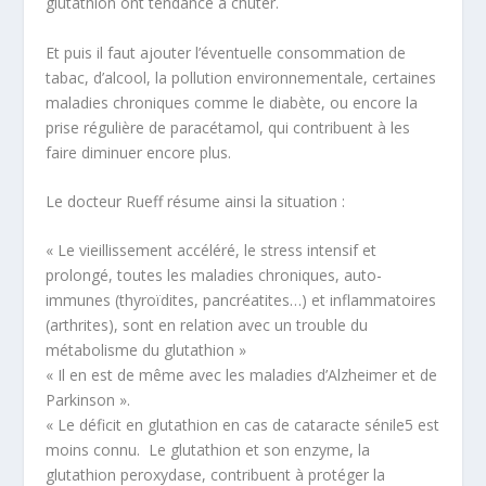
glutathion ont tendance à chuter.
Et puis il faut ajouter l’éventuelle consommation de
tabac, d’alcool, la pollution environnementale, certaines
maladies chroniques comme le diabète, ou encore la
prise régulière de
paracétamol
, qui contribuent à les
faire diminuer encore plus.
Le docteur Rueff résume ainsi la situation :
«
Le vieillissement accéléré, le stress intensif et
prolongé, toutes les maladies chroniques, auto-
immunes (thyroïdites, pancréatites…) et inflammatoires
(arthrites),
sont en relation avec un trouble du
métabolisme du glutathion
»
« Il en est de même avec les maladies d’Alzheimer et de
Parkinson ».
« Le déficit en glutathion en cas de cataracte sénile
5
est
moins connu. Le glutathion et son enzyme, la
glutathion peroxydase, contribuent à protéger la