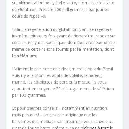
supplémentation peut, à elle seule, normaliser les taux
de glutathion. Prendre 600 milligrammes par jour en
cours de repas
»
9
.
Enfin, la régénération du glutathion (car il se régénère
lui-même plusieurs fois avant de disparaître) repose sur
certains enzymes spécifiques dont l’activité dépend elle-
même de certains ions fournis par l’alimentation,
dont
le sélénium
.
L’aliment le plus riche en sélénium est la noix du Brésil.
Puis il y a le thon, les abats de volaille, le hareng
mariné, les côtelettes de porc et la morue. Ils vous
apportent en moyenne 50 microgrammes de sélénium
par 100 grammes.
Et pour d’autres conseils – notamment en nutrition,
mais pas que ! – un peu plus originaux que les
balivernes des médias mainstream, je vous renvoie
ici.
C’est de l’or en barre, même si ça ne
plaît pas à tout le