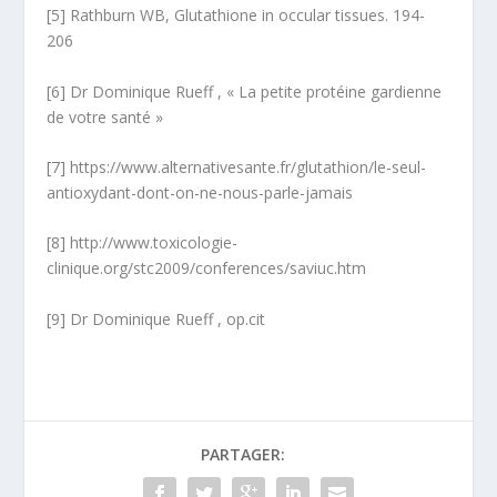
[5] Rathburn WB, Glutathione in occular tissues. 194-
206
[6] Dr Dominique Rueff , « La petite protéine gardienne
de votre santé »
[7] https://www.alternativesante.fr/glutathion/le-seul-
antioxydant-dont-on-ne-nous-parle-jamais
[8] http://www.toxicologie-
clinique.org/stc2009/conferences/saviuc.htm
[9] Dr Dominique Rueff , op.cit
PARTAGER: