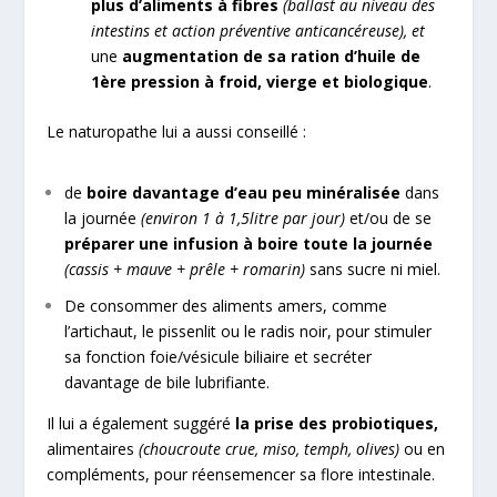
plus d’aliments à fibres
(ballast au niveau des
intestins et action préventive anticancéreuse), et
une
augmentation de sa ration d’huile de
1
ère
pression à froid, vierge et biologique
.
Le naturopathe lui a aussi conseillé :
de
boire davantage d’eau peu minéralisée
dans
la journée
(environ 1 à 1,5litre par jour)
et/ou de se
préparer une infusion à boire toute la journée
(cassis + mauve + prêle + romarin)
sans sucre ni miel.
De consommer des aliments amers, comme
l’artichaut, le pissenlit ou le radis noir, pour stimuler
sa fonction foie/vésicule biliaire et secréter
davantage de bile lubrifiante.
Il lui a également suggéré
la prise des probiotiques,
alimentaires
(choucroute crue, miso, temph, olives)
ou en
compléments, pour réensemencer sa flore intestinale.