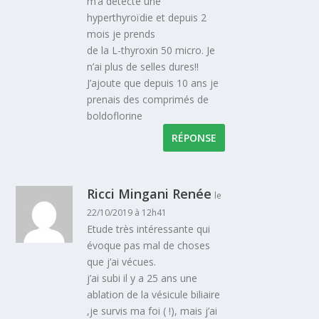
m’a détecté une
hyperthyroïdie et depuis 2
mois je prends
de la L-thyroxin 50 micro. Je
n’ai plus de selles dures!!
J’ajoute que depuis 10 ans je
prenais des comprimés de
boldoflorine
RÉPONSE
Ricci Mingani Renée
le
22/10/2019 à 12h41
Etude très intéressante qui
évoque pas mal de choses
que j’ai vécues.
j’ai subi il y a 25 ans une
ablation de la vésicule biliaire
,je survis ma foi ( !), mais j’ai