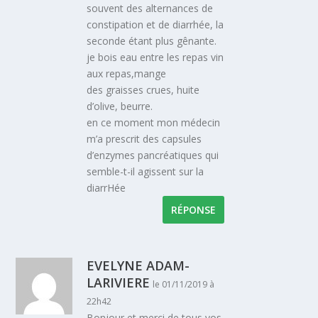
souvent des alternances de
constipation et de diarrhée, la
seconde étant plus gênante.
je bois eau entre les repas vin
aux repas,mange
des graisses crues, huite
d’olive, beurre.
en ce moment mon médecin
m’a prescrit des capsules
d’enzymes pancréatiques qui
semble-t-il agissent sur la
diarrHée
RÉPONSE
EVELYNE ADAM-
LARIVIERE
le 01/11/2019 à
22h42
Bonjour et merci de tous vos