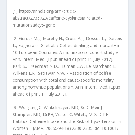
[1] https://annals.org/aim/article-
abstract/2735723/caffeine-dyskinesia-related-
mutationsadcy5-gene
[2] Gunter M.J., Murphy N., Cross A.J., Dossus L., Dartois
L., Fagherazzi G. et al. « Coffee drinking and mortality in
10 European Countries. A multinational cohort study ».
Ann. Intern. Med. [Epub ahead of print 11 July 2017].
Park S., Freedman N.D., Haiman C.A., Le Marchand L.,
Wilkens L.R., Setiawan V.W. « Association of coffee
consumption with total and cause-specific mortality
among nonwhite populations ». Ann. Intern. Med. [Epub
ahead of print 11 July 2017].
[3] Wolfgang C. Winkelmayer, MD, ScD; Meir J.
Stampfer, MD, DrPH; Walter C. Willett, MD, DrPH;
Habitual Caffeine Intake and the Risk of Hypertension in
Women – JAMA. 2005;294(18):2330-2335. doi:10.1001/