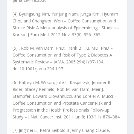
jama.294.18.2330
[4] Byungsung Kim, Yunjung Nam, Junga Kim, Hyunrim
Choi, and Changwon Won – Coffee Consumption and
Stroke Risk: A Meta-analysis of Epidemiologic Studies –
Korean J Fam Med. 2012 Nov; 33(6): 356–365
[5] . Rob M. van Dam, PhD; Frank B. Hu, MD, PhD –
Coffee Consumption and Risk of Type 2 Diabetes A
Systematic Review – JAMA. 2005;294(1):97-104.
doi:10.1001/jama.294.1.97
[6] Kathryn M. Wilson, Julie L. Kasperzyk, Jennifer R.
Rider, Stacey Kenfield, Rob M. van Dam, Meir J.
Stampfer, Edward Giovannucci, and Lorelei A. Mucci –
Coffee Consumption and Prostate Cancer Risk and
Progression in the Health Professionals Follow-up
Study – J Natl Cancer Inst. 2011 Jun 8; 103(11): 876–884
[7] Jingmei Li, Petra Seibold,3 Jenny Chang-Claude,