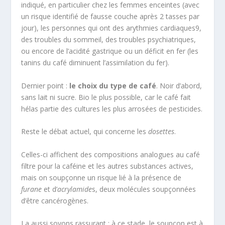
indiqué, en particulier chez les femmes enceintes (avec
un risque identifié de fausse couche après 2 tasses par
jour), les personnes qui ont des arythmies cardiaques
9
,
des troubles du sommeil, des troubles psychiatriques,
ou encore de l’acidité gastrique ou un déficit en fer (les
tanins du café diminuent l’assimilation du fer).
Dernier point :
le choix du type de café
. Noir d’abord,
sans lait ni sucre. Bio le plus possible, car le café fait
hélas partie des cultures les plus arrosées de pesticides.
Reste le débat actuel, qui concerne les
dosettes
.
Celles-ci affichent des compositions analogues au café
filtre pour la caféine et les autres substances actives,
mais on soupçonne un risque lié à la présence de
furane
et d’
acrylamide
s, deux molécules soupçonnées
d’être cancérogènes.
La aussi soyons rassurant : à ce stade, le soupçon est à